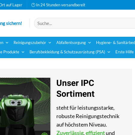
Ort auf Lager
🕛 In 24 Stunden versandbereit
Suchen
ng sichern!
nach:
en
Reinigungszubehör
Abfallentsorgung
Hygiene- & Sanitärbed
e Produkte
Berufsbekleidung & Schutzausrüstung (PSA)
Erste Hilfe
Unser IPC
Sortiment
steht für leistungsstarke,
robuste Reinigungstechnik
auf höchstem Niveau.
Zuverlässig
,
effizient
und