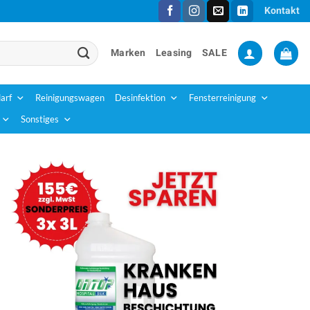
Kontakt
Marken
Leasing
SALE
arf
Reinigungswagen
Desinfektion
Fensterreinigung
Sonstiges