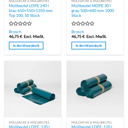
MÜLLSÄCKE & MÜLLBEUTEL
MÜLLSÄCKE & MÜLLBEUTEL
Müllbeutel LDPE 240 l
Müllbeutel MDPE 30 l
blau 650+550×1350 mm
grau 500×600 mm 1000
Typ 100, 50 Stück
Stück
Bewertet
Bewertet
Brosch
Brosch
mit
mit
46,75
€
Excl. MwSt.
46,75
€
Excl. MwSt.
0
0
von
von
In den Warenkorb
In den Warenkorb
5
5
MÜLLSÄCKE & MÜLLBEUTEL
MÜLLSÄCKE & MÜLLBEUTEL
Müllbeutel LDPE, 120 l
Müllbeutel LDPE, 120 l