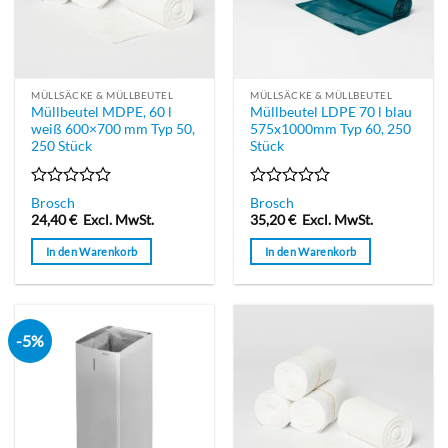
MÜLLSÄCKE & MÜLLBEUTEL
MÜLLSÄCKE & MÜLLBEUTEL
Müllbeutel MDPE, 60 l
Müllbeutel LDPE 70 l blau
weiß 600×700 mm Typ 50,
575x1000mm Typ 60, 250
250 Stück
Stück
Bewertet
Bewertet
Brosch
Brosch
mit
mit
24,40
€
Excl. MwSt.
35,20
€
Excl. MwSt.
0
0
von
von
In den Warenkorb
In den Warenkorb
5
5
-5%