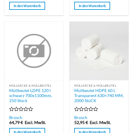
von
von
In den Warenkorb
In den Warenkorb
5
5
MÜLLSÄCKE & MÜLLBEUTEL
MÜLLSÄCKE & MÜLLBEUTEL
Müllbeutel LDPE 120 l
Müllbeutel HDPE 60 L
schwarz 700x1100mm,
Transparent 630×740 MM,
250 Stück
2000 StüCK
Bewertet
Bewertet
Brosch
Brosch
mit
mit
64,79
€
Excl. MwSt.
52,95
€
Excl. MwSt.
0
0
von
von
In den Warenkorb
In den Warenkorb