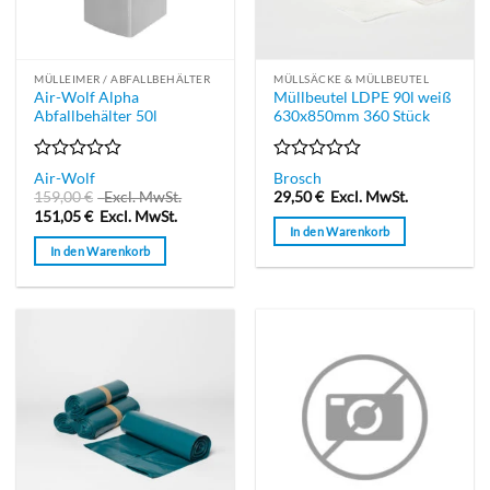
MÜLLEIMER / ABFALLBEHÄLTER
MÜLLSÄCKE & MÜLLBEUTEL
Air-Wolf Alpha
Müllbeutel LDPE 90l weiß
Abfallbehälter 50l
630x850mm 360 Stück
Bewertet
Bewertet
Air-Wolf
Brosch
mit
mit
159,00
€
Excl. MwSt.
29,50
€
Excl. MwSt.
0
0
151,05
€
Excl. MwSt.
von
von
In den Warenkorb
5
5
In den Warenkorb