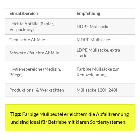
Einsatzbereich
Empfehlung
Leichte Abfälle (Papier,
HDPE Müllsäcke
Verpackung)
Gemischte Abfälle
MDPE Müllsäcke
LDPE Müllsäcke, extra
Schwere / feuchte Abfälle
stark
Hygienebereiche (Medizin,
Farbige Müllsäcke zur
Pflege)
Kennzeichnung
Produktions- & Werkstätten
Müllsäcke 120l–240l
Tipp:
Farbige Müllbeutel erleichtern die Abfalltrennung
und sind ideal für Betriebe mit klaren Sortiersystemen.