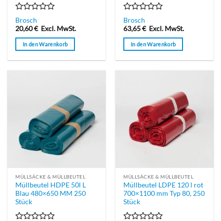
Bewertet
Bewertet
Brosch
Brosch
mit
mit
20,60
€
Excl. MwSt.
63,65
€
Excl. MwSt.
0
0
von
von
In den Warenkorb
In den Warenkorb
5
5
MÜLLSÄCKE & MÜLLBEUTEL
MÜLLSÄCKE & MÜLLBEUTEL
Müllbeutel HDPE 50l L
Müllbeutel LDPE 120 l rot
Blau 480×650 MM 250
700×1100 mm Typ 80, 250
Stück
Stück