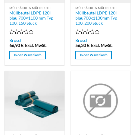
MÜLLSÄCKE & MÜLLBEUTEL
MÜLLSÄCKE & MÜLLBEUTEL
Müllbeutel LDPE 120 l
Müllbeutel LDPE 120 l
blau 700×1100 mm Typ
blau700x1100mm Typ
100, 150 Stück
100, 200 Stück
Bewertet
Bewertet
Brosch
Brosch
mit
mit
66,90
€
Excl. MwSt.
56,30
€
Excl. MwSt.
0
0
von
von
In den Warenkorb
In den Warenkorb
5
5