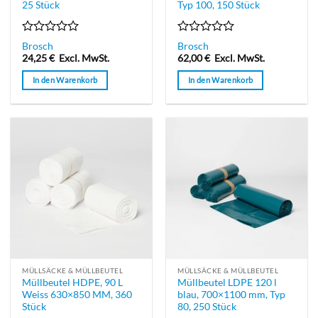
25 Stück
Typ 100, 150 Stück
Bewertet
Bewertet
Brosch
Brosch
mit
mit
24,25
€
Excl. MwSt.
62,00
€
Excl. MwSt.
0
0
von
von
In den Warenkorb
In den Warenkorb
5
5
MÜLLSÄCKE & MÜLLBEUTEL
MÜLLSÄCKE & MÜLLBEUTEL
Müllbeutel HDPE, 90 L
Müllbeutel LDPE 120 l
Weiss 630×850 MM, 360
blau, 700×1100 mm, Typ
Stück
80, 250 Stück