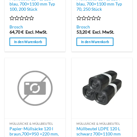
blau, 700×1100 mm Typ
blau, 700×1100 mm Typ
100, 200 Stück
70, 250 Stück
Bewertet
Bewertet
Brosch
Brosch
mit
mit
64,70
€
Excl. MwSt.
53,20
€
Excl. MwSt.
0
0
von
von
In den Warenkorb
In den Warenkorb
5
5
MÜLLSÄCKE & MÜLLBEUTEL
MÜLLSÄCKE & MÜLLBEUTEL
Papier-Müllsäcke 120 l
Müllbeutel LDPE 120 L
braun,700×950 +220 mm,
schwarz 700×1100 mm