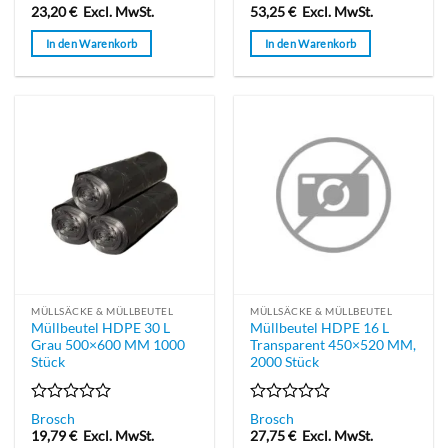
mit
mit
23,20
€
Excl. MwSt.
53,25
€
Excl. MwSt.
0
0
von
von
In den Warenkorb
In den Warenkorb
5
5
MÜLLSÄCKE & MÜLLBEUTEL
MÜLLSÄCKE & MÜLLBEUTEL
Müllbeutel HDPE 30 L
Müllbeutel HDPE 16 L
Grau 500×600 MM 1000
Transparent 450×520 MM,
Stück
2000 Stück
Bewertet
Bewertet
Brosch
Brosch
mit
mit
19,79
€
Excl. MwSt.
27,75
€
Excl. MwSt.
0
0