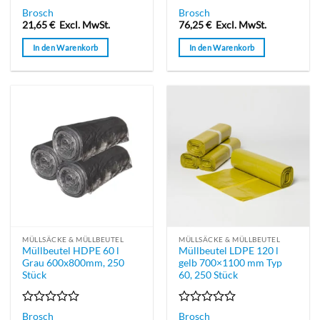
Bewertet
Bewertet
Brosch
Brosch
mit
mit
21,65
€
Excl. MwSt.
76,25
€
Excl. MwSt.
0
0
von
von
In den Warenkorb
In den Warenkorb
5
5
MÜLLSÄCKE & MÜLLBEUTEL
MÜLLSÄCKE & MÜLLBEUTEL
Müllbeutel HDPE 60 l
Müllbeutel LDPE 120 l
Grau 600x800mm, 250
gelb 700×1100 mm Typ
Stück
60, 250 Stück
Bewertet
Bewertet
Brosch
Brosch