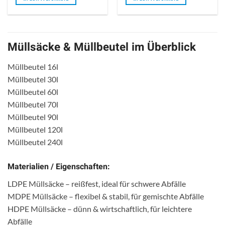
5
5
Müllsäcke & Müllbeutel im Überblick
Müllbeutel 16l
Müllbeutel 30l
Müllbeutel 60l
Müllbeutel 70l
Müllbeutel 90l
Müllbeutel 120l
Müllbeutel 240l
Materialien / Eigenschaften:
LDPE Müllsäcke – reißfest, ideal für schwere Abfälle
MDPE Müllsäcke – flexibel & stabil, für gemischte Abfälle
HDPE Müllsäcke – dünn & wirtschaftlich, für leichtere
Abfälle