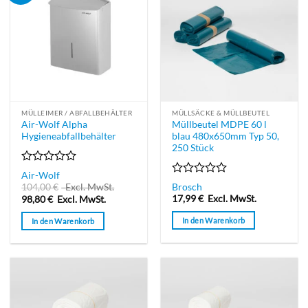
MÜLLEIMER / ABFALLBEHÄLTER
MÜLLSÄCKE & MÜLLBEUTEL
Air-Wolf Alpha
Müllbeutel MDPE 60 l
Hygieneabfallbehälter
blau 480x650mm Typ 50,
250 Stück
Bewertet
Air-Wolf
mit
Bewertet
104,00
€
Excl. MwSt.
Brosch
0
mit
17,99
€
Excl. MwSt.
98,80
€
Excl. MwSt.
von
0
5
von
In den Warenkorb
In den Warenkorb
5