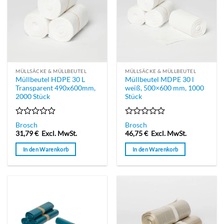
MÜLLSÄCKE & MÜLLBEUTEL
MÜLLSÄCKE & MÜLLBEUTEL
Müllbeutel HDPE 30 L
Müllbeutel MDPE 30 l
Transparent 490x600mm,
weiß, 500×600 mm, 1000
2000 Stück
Stück
Bewertet
Bewertet
Brosch
Brosch
mit
mit
31,79
€
Excl. MwSt.
46,75
€
Excl. MwSt.
0
0
von
von
In den Warenkorb
In den Warenkorb
5
5