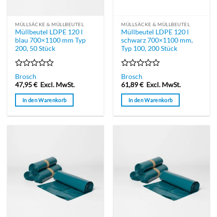
MÜLLSÄCKE & MÜLLBEUTEL
MÜLLSÄCKE & MÜLLBEUTEL
Müllbeutel LDPE 120 l
Müllbeutel LDPE 120 l
blau 700×1100 mm Typ
schwarz 700×1100 mm,
200, 50 Stück
Typ 100, 200 Stück
Bewertet
Bewertet
Brosch
Brosch
mit
mit
47,95
€
Excl. MwSt.
61,89
€
Excl. MwSt.
0
0
von
von
In den Warenkorb
In den Warenkorb
5
5