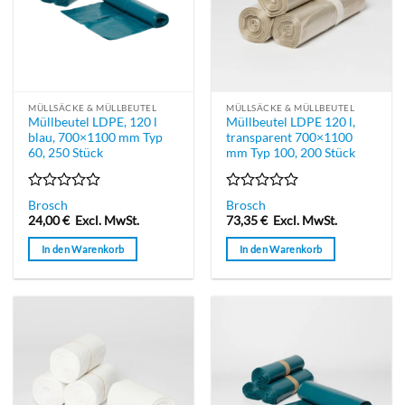
MÜLLSÄCKE & MÜLLBEUTEL
MÜLLSÄCKE & MÜLLBEUTEL
Müllbeutel LDPE, 120 l
Müllbeutel LDPE 120 l,
blau, 700×1100 mm Typ
transparent 700×1100
60, 250 Stück
mm Typ 100, 200 Stück
Bewertet
Bewertet
Brosch
Brosch
mit
mit
24,00
€
Excl. MwSt.
73,35
€
Excl. MwSt.
0
0
von
von
In den Warenkorb
In den Warenkorb
5
5