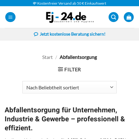
Zum
💸 Kostenfreier Versand ab 50 € Einkaufswert
Inhalt
springen
Jetzt kostenlose Beratung sichern!
Start
/
Abfallentsorgung
FILTER
Abfallentsorgung für Unternehmen,
Industrie & Gewerbe – professionell &
effizient.