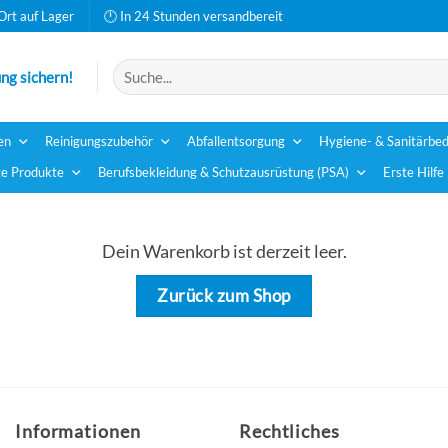
Ort auf Lager
🕛 In 24 Stunden versandbereit
Suchen
ng sichern!
nach:
en
Reinigungszubehör
Abfallentsorgung
Hygiene- & Sanitärbed
e Produkte
Berufsbekleidung & Schutzausrüstung (PSA)
Erste Hilfe
Dein Warenkorb ist derzeit leer.
Zurück zum Shop
Informationen
Rechtliches