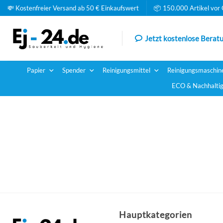
Zum
💸 Kostenfreier Versand ab 50 € Einkaufswert
📦 150.000 Artikel vor 
Inhalt
springen
Jetzt kostenlose Beratu
Papier
Spender
Reinigungsmittel
Reinigungsmaschin
ECO & Nachhaltig
Hauptkategorien