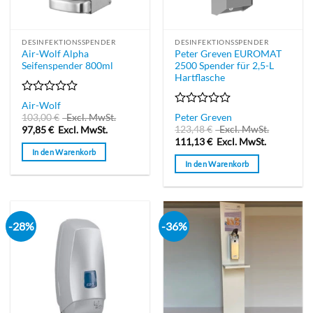
DESINFEKTIONSSPENDER
DESINFEKTIONSSPENDER
Air-Wolf Alpha
Peter Greven EUROMAT
Seifenspender 800ml
2500 Spender für 2,5-L
Hartflasche
Bewertet
Air-Wolf
mit
Bewertet
103,00
€
Excl. MwSt.
Peter Greven
0
mit
123,48
€
Excl. MwSt.
97,85
€
Excl. MwSt.
von
0
111,13
€
Excl. MwSt.
5
von
In den Warenkorb
5
In den Warenkorb
-28%
-36%