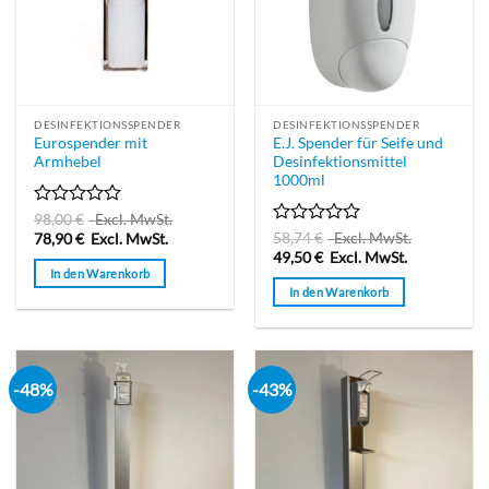
DESINFEKTIONSSPENDER
DESINFEKTIONSSPENDER
Eurospender mit
E.J. Spender für Seife und
Armhebel
Desinfektionsmittel
1000ml
Bewertet
98,00
€
Excl. MwSt.
mit
Bewertet
58,74
€
Excl. MwSt.
78,90
€
Excl. MwSt.
0
mit
49,50
€
Excl. MwSt.
von
0
In den Warenkorb
5
von
In den Warenkorb
5
-48%
-43%