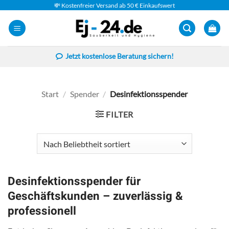
Zum
💸 Kostenfreier Versand ab 50 € Einkaufswert
Inhalt
springen
Jetzt kostenlose Beratung sichern!
Start
/
Spender
/
Desinfektionsspender
FILTER
Desinfektionsspender für
Geschäftskunden – zuverlässig &
professionell