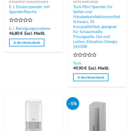
DESINFEKTIONSSPENDER
SEIFENSPENDER
E.J. Dosierspender mit
Tork Mini Spender für
Spenderflasche
Seifen und
Händedesinfektionsmittel
Schwarz, S5
Kompatibilität, geeignet
Bewertet
E.J. Reinigungssysteme
für Schaumseife,
mit
46,80
€
Excl. MwSt.
0
Flüssigseife, Gel und
von
Lotion, Elevation Design,
In den Warenkorb
5
565208
Bewertet
Tork
mit
49,90
€
Excl. MwSt.
0
von
In den Warenkorb
5
-5%