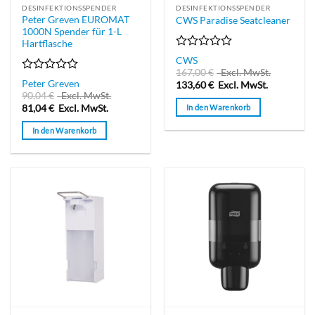
DESINFEKTIONSSPENDER
DESINFEKTIONSSPENDER
Peter Greven EUROMAT
CWS Paradise Seatcleaner
1000N Spender für 1-L
Hartflasche
Bewertet
CWS
mit
167,00
€
Excl. MwSt.
0
Bewertet
Peter Greven
133,60
€
Excl. MwSt.
von
mit
90,04
€
Excl. MwSt.
5
0
In den Warenkorb
81,04
€
Excl. MwSt.
von
5
In den Warenkorb