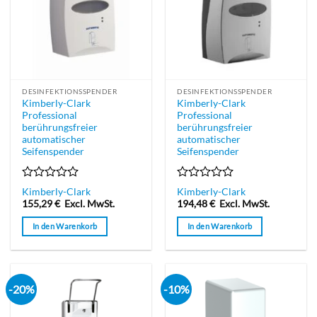
Die
Optionen
können
auf
der
Produktseite
DESINFEKTIONSSPENDER
DESINFEKTIONSSPENDER
gewählt
Kimberly-Clark
Kimberly-Clark
werden
Professional
Professional
berührungsfreier
berührungsfreier
automatischer
automatischer
Seifenspender
Seifenspender
Bewertet
Bewertet
Kimberly-Clark
Kimberly-Clark
mit
mit
155,29
€
Excl. MwSt.
194,48
€
Excl. MwSt.
0
0
von
von
In den Warenkorb
In den Warenkorb
5
5
-20%
-10%