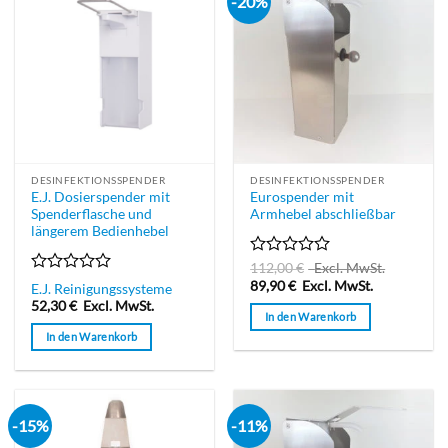
-20%
DESINFEKTIONSSPENDER
DESINFEKTIONSSPENDER
E.J. Dosierspender mit
Eurospender mit
Spenderflasche und
Armhebel abschließbar
längerem Bedienhebel
Bewertet
112,00
€
Excl. MwSt.
mit
Bewertet
89,90
€
Excl. MwSt.
E.J. Reinigungssysteme
0
mit
52,30
€
Excl. MwSt.
von
0
In den Warenkorb
5
von
In den Warenkorb
5
-15%
-11%