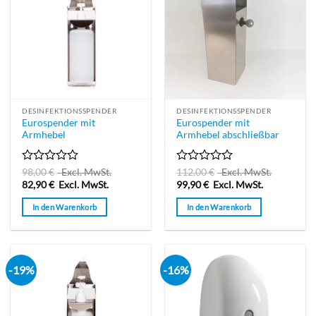
DESINFEKTIONSSPENDER
DESINFEKTIONSSPENDER
Eurospender mit
Eurospender mit
Armhebel
Armhebel abschließbar
Bewertet
Bewertet
98,00
€
Excl. MwSt.
112,00
€
Excl. MwSt.
mit
mit
82,90
€
Excl. MwSt.
99,90
€
Excl. MwSt.
0
0
von
von
In den Warenkorb
In den Warenkorb
5
5
-19%
-16%