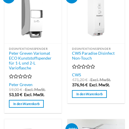
DESINFEKTIONSSPENDER
DESINFEKTIONSSPENDER
Peter Greven Variomat
CWS Paradise Disinfect
ECO Kunststoffspender
Non-Touch
für 1-L und 2-L
Varioflasche
Bewertet
CWS
mit
471,20
€
Excl. MwSt.
0
Bewertet
Peter Greven
376,96
€
Excl. MwSt.
von
mit
59,00
€
Excl. MwSt.
5
0
In den Warenkorb
53,10
€
Excl. MwSt.
von
5
In den Warenkorb