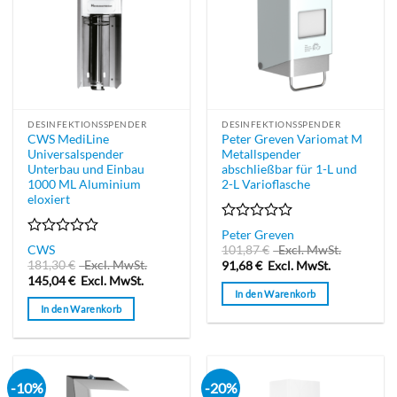
DESINFEKTIONSSPENDER
DESINFEKTIONSSPENDER
CWS MediLine
Peter Greven Variomat M
Universalspender
Metallspender
Unterbau und Einbau
abschließbar für 1-L und
1000 ML Aluminium
2-L Varioflasche
eloxiert
Bewertet
Peter Greven
mit
Bewertet
CWS
101,87
€
Excl. MwSt.
0
mit
181,30
€
Excl. MwSt.
91,68
€
Excl. MwSt.
von
0
145,04
€
Excl. MwSt.
5
von
In den Warenkorb
5
In den Warenkorb
-10%
-20%