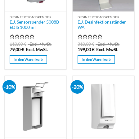
DESINFEKTIONSSPENDER
DESINFEKTIONSSPENDER
E.J. Sensorspender 5008B-
E.J. Desinfektionsständer
EDIS 1000 ml
WA
Bewertet
Bewertet
110,00
€
Excl. MwSt.
310,00
€
Excl. MwSt.
mit
mit
79,00
€
Excl. MwSt.
199,00
€
Excl. MwSt.
0
0
von
von
In den Warenkorb
In den Warenkorb
5
5
-10%
-20%