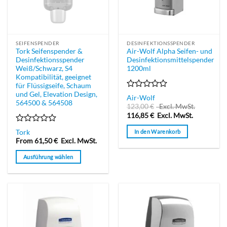
SEIFENSPENDER
DESINFEKTIONSSPENDER
Tork Seifenspender &
Air-Wolf Alpha Seifen- und
Desinfektionsspender
Desinfektionsmittelspender
Weiß/Schwarz, S4
1200ml
Kompatibilität, geeignet
für Flüssigseife, Schaum
und Gel, Elevation Design,
Bewertet
Air-Wolf
564500 & 564508
mit
123,00
€
Excl. MwSt.
0
116,85
€
Excl. MwSt.
von
5
Bewertet
In den Warenkorb
Tork
mit
From
61,50
€
Excl. MwSt.
0
von
Ausführung wählen
5
Dieses
Produkt
weist
mehrere
Varianten
auf.