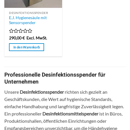
DESINFEKTIONSSPENDER
E.J. Hygienesäule mit
Sensorspender
Bewertet
290,00
€
Excl. MwSt.
mit
0
In den Warenkorb
von
5
Professionelle Desinfektionsspender für
Unternehmen
Unsere
Desinfektionsspender
richten sich gezielt an
Geschäftskunden, die Wert auf hygienische Standards,
einfache Handhabung und langfristige Zuverlässigkeit legen.
Ein professioneller
Desinfektionsmittelspender
ist in Büros,
Produktionshallen, öffentlichen Einrichtungen oder
Empfangsbereichen unverzichtbar, um die Händehygiene