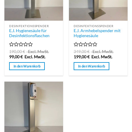
DESINFEKTIONSSPENDER
DESINFEKTIONSSPENDER
E.J. Hygienesäule für
E.J. Armhebelspender mit
Desinfektionsflaschen
Hygienesäule
Bewertet
Bewertet
190,00
€
Excl. MwSt.
349,00
€
Excl. MwSt.
mit
mit
99,00
€
Excl. MwSt.
199,00
€
Excl. MwSt.
0
0
von
von
In den Warenkorb
In den Warenkorb
5
5