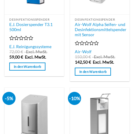
DESINFEKTIONSSPENDER
DESINFEKTIONSSPENDER
E.J. Dosierspender T3.1
Air-Wolf Alpha Seifen- und
500ml
Desinfektionsmittelspender
mit Sensor
Bewertet
E.J. Reinigungssysteme
mit
Bewertet
72,00
€
Excl. MwSt.
Air-Wolf
0
mit
150,00
€
Excl. MwSt.
59,00
€
Excl. MwSt.
von
0
142,50
€
Excl. MwSt.
5
von
In den Warenkorb
5
In den Warenkorb
-5%
-10%