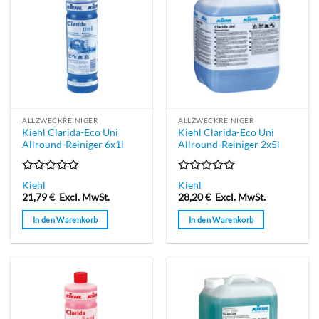
ALLZWECKREINIGER
ALLZWECKREINIGER
Kiehl Clarida-Eco Uni
Kiehl Clarida-Eco Uni
Allround-Reiniger 6x1l
Allround-Reiniger 2x5l
Bewertet
Bewertet
Kiehl
Kiehl
mit
mit
21,79
€
Excl. MwSt.
28,20
€
Excl. MwSt.
0
0
von
von
In den Warenkorb
In den Warenkorb
5
5