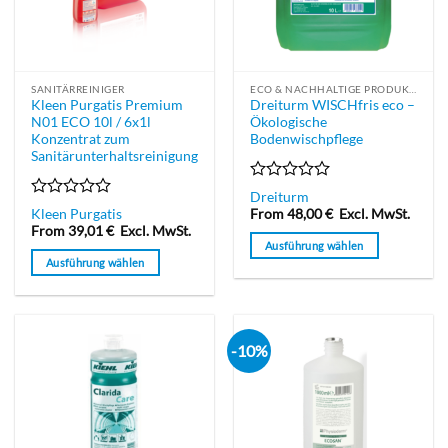
SANITÄRREINIGER
ECO & NACHHALTIGE PRODUKTE
Kleen Purgatis Premium
Dreiturm WISCHfris eco –
N01 ECO 10l / 6x1l
Ökologische
Konzentrat zum
Bodenwischpflege
Sanitärunterhaltsreinigung
Bewertet
Dreiturm
mit
Bewertet
Kleen Purgatis
From
48,00
€
Excl. MwSt.
0
mit
From
39,01
€
Excl. MwSt.
von
0
Ausführung wählen
5
von
Ausführung wählen
Dieses
5
Dieses
Produkt
Produkt
weist
weist
mehrere
mehrere
-10%
Varianten
Varianten
auf.
auf.
Die
Die
Optionen
Optionen
können