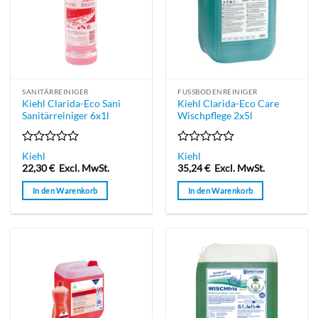
SANITÄRREINIGER
FUSSBODENREINIGER
Kiehl Clarida-Eco Sani
Kiehl Clarida-Eco Care
Sanitärreiniger 6x1l
Wischpflege 2x5l
Bewertet
Bewertet
Kiehl
Kiehl
mit
mit
22,30
€
Excl. MwSt.
35,24
€
Excl. MwSt.
0
0
von
von
In den Warenkorb
In den Warenkorb
5
5