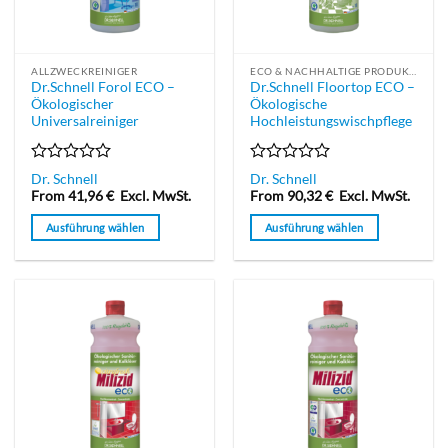
auf
auf
der
der
Produktseite
Produktseite
ALLZWECKREINIGER
ECO & NACHHALTIGE PRODUKTE
gewählt
gewählt
Dr.Schnell Forol ECO –
Dr.Schnell Floortop ECO –
werden
werden
Ökologischer
Ökologische
Universalreiniger
Hochleistungswischpflege
Bewertet
Bewertet
Dr. Schnell
Dr. Schnell
mit
mit
From
41,96
€
Excl. MwSt.
From
90,32
€
Excl. MwSt.
0
0
von
von
Ausführung wählen
Ausführung wählen
5
5
Dieses
Dieses
Produkt
Produkt
weist
weist
mehrere
mehrere
Varianten
Varianten
auf.
auf.
Die
Die
Optionen
Optionen
können
können
auf
auf