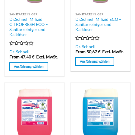
der
der
Produktseite
Produktseite
SANITÄRREINIGER
SANITÄRREINIGER
gewählt
gewählt
Dr.Schnell Milizid
Dr.Schnell Milizid ECO –
werden
werden
CITROFRESH ECO –
Sanitärreiniger und
Sanitärreiniger und
Kalklöser
Kalklöser
Bewertet
Dr. Schnell
mit
Bewertet
Dr. Schnell
From
50,67
€
Excl. MwSt.
0
mit
From
47,40
€
Excl. MwSt.
von
0
Ausführung wählen
5
von
Ausführung wählen
Dieses
5
Dieses
Produkt
Produkt
weist
weist
mehrere
mehrere
Varianten
Varianten
auf.
auf.
Die
Die
Optionen
Optionen
können
können
auf
auf
der