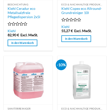
Produktseite
Produktseite
BESCHICHTUNG
ECO & NACHHALTIGE PRODUKTE
gewählt
gewählt
Kiehl Ceradur eco
Kiehl Copex eco Allround-
werden
werden
Metallsalzfreie
Grundreiniger 10l
Pflegedispersion 2x5l
Bewertet
Kiehl
mit
Bewertet
Kiehl
55,27
€
Excl. MwSt.
0
mit
82,90
€
Excl. MwSt.
von
0
In den Warenkorb
5
von
In den Warenkorb
5
-10%
SANITÄRREINIGER
ECO & NACHHALTIGE PRODUKTE