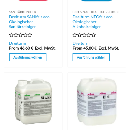
der
Produktseite
Produktseite
gewählt
SANITÄRREINIGER
ECO & NACHHALTIGE PRODUKTE
gewählt
werden
Dreiturm SANIfris eco –
Dreiturm NEOfris eco –
werden
Ökologischer
Ökologischer
Sanitärreiniger
Alkoholreiniger
Bewertet
Bewertet
Dreiturm
Dreiturm
mit
mit
From
46,60
€
Excl. MwSt.
From
45,80
€
Excl. MwSt.
0
0
von
von
Ausführung wählen
Ausführung wählen
5
5
Dieses
Dieses
Produkt
Produkt
weist
weist
mehrere
mehrere
Varianten
Varianten
auf.
auf.
Die
Die
Optionen
Optionen
können
können
auf
auf
der
der