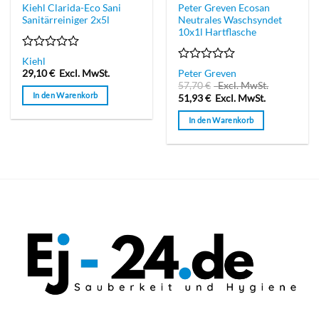
Kiehl Clarida-Eco Sani
Peter Greven Ecosan
Sanitärreiniger 2x5l
Neutrales Waschsyndet
10x1l Hartflasche
Bewertet
Kiehl
mit
Bewertet
29,10
€
Excl. MwSt.
Peter Greven
0
mit
57,70
€
Excl. MwSt.
von
0
In den Warenkorb
51,93
€
Excl. MwSt.
5
von
5
In den Warenkorb