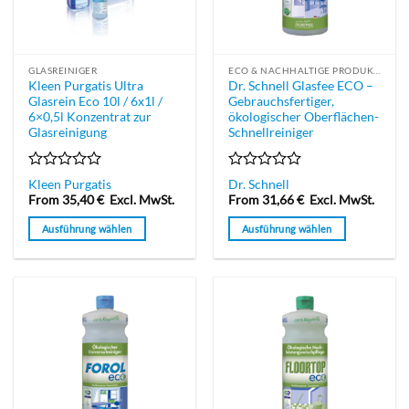
GLASREINIGER
ECO & NACHHALTIGE PRODUKTE
Kleen Purgatis Ultra
Dr. Schnell Glasfee ECO –
Glasrein Eco 10l / 6x1l /
Gebrauchsfertiger,
6×0,5l Konzentrat zur
ökologischer Oberflächen-
Glasreinigung
Schnellreiniger
Bewertet
Bewertet
Kleen Purgatis
Dr. Schnell
mit
mit
From
35,40
€
Excl. MwSt.
From
31,66
€
Excl. MwSt.
0
0
von
von
Ausführung wählen
Ausführung wählen
5
5
Dieses
Dieses
Produkt
Produkt
weist
weist
mehrere
mehrere
Varianten
Varianten
auf.
auf.
Die
Die
Optionen
Optionen
können
können