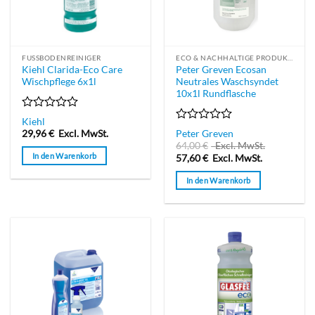
können
auf
auf
der
der
Produktseite
Produktseite
gewählt
FUSSBODENREINIGER
ECO & NACHHALTIGE PRODUKTE
gewählt
werden
Kiehl Clarida-Eco Care
Peter Greven Ecosan
werden
Wischpflege 6x1l
Neutrales Waschsyndet
10x1l Rundflasche
Bewertet
Kiehl
mit
Bewertet
29,96
€
Excl. MwSt.
Peter Greven
0
mit
64,00
€
Excl. MwSt.
von
0
In den Warenkorb
57,60
€
Excl. MwSt.
5
von
5
In den Warenkorb