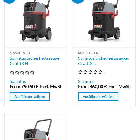
MASCHINEN
MASCHINEN
Sprintus Sicherheitssauger
Sprintus Sicherheitssauger
CraftiX H
CraftiX L
Bewertet
Bewertet
Sprintus
Sprintus
mit
mit
From
790,90
€
Excl. MwSt.
From
460,00
€
Excl. MwSt.
0
0
von
von
Ausführung wählen
Ausführung wählen
5
5
Dieses
Dieses
Produkt
Produkt
weist
weist
mehrere
mehrere
Varianten
Varianten
auf.
auf.