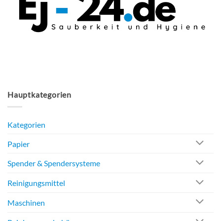
können
auf
der
Produktseite
gewählt
werden
Hauptkategorien
Kategorien
Papier
Spender & Spendersysteme
Reinigungsmittel
Maschinen