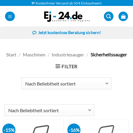
Zum
💸 Kostenfreier Versand ab 50 € Einkaufswert
Inhalt
springen
Jetzt kostenlose Beratung sichern!
Start
/
Maschinen
/
Industriesauger
/
Sicherheitssauger
FILTER
-15%
-16%