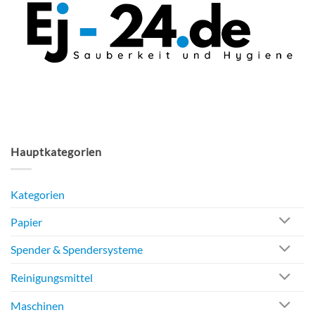
Produktseite
Optionen
gewählt
können
werden
auf
der
Produktseite
gewählt
werden
Hauptkategorien
Kategorien
Papier
Spender & Spendersysteme
Reinigungsmittel
Maschinen