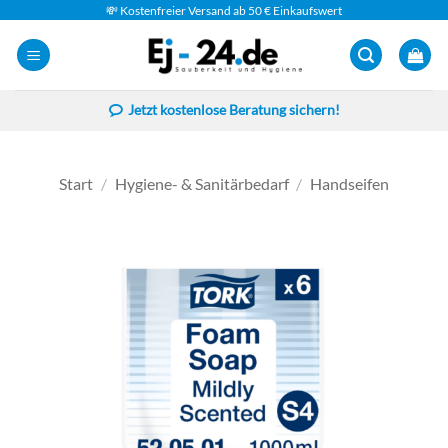
Zum
💸 Kostenfreier Versand ab 50 € Einkaufswert
Inhalt
springen
Jetzt kostenlose Beratung sichern!
Start
/
Hygiene- & Sanitärbedarf
/
Handseifen