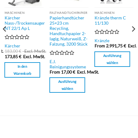
MASCHINEN
FALTHANDTUCHPAPIER
MASCHINEN
Kärcher
Papierhandtücher
Kränzle therm C
Nass-/Trockensauger
25×23 cm
11/130
NT 22/1 Ap L
Recycling,
Handtuchpapier 2-
lagig, Naturweiß, Z-
Bewertet
Kränzle
Falzung, 3200 Stück
mit
Bewertet
Kärcher
From
2.991,75
€
Excl.
0
mit
t.
183,00
€
Excl. MwSt.
von
0
Ausführung
173,85
€
Excl. MwSt.
5
von
Bewertet
E.J.
wählen
5
mit
Reinigungssysteme
In den
Dieses
0
From
17,00
€
Excl. MwSt.
Warenkorb
von
Produkt
5
Ausführung
weist
mehrere
wählen
Varianten
Dieses
auf.
Produkt
Die
weist
Optionen
mehrere
können
Varianten
auf
auf.
der
Die