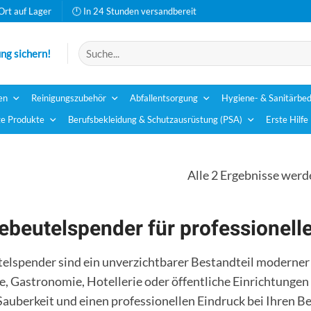
Ort auf Lager
🕛 In 24 Stunden versandbereit
Suchen
ng sichern!
nach:
en
Reinigungszubehör
Abfallentsorgung
Hygiene- & Sanitärbed
e Produkte
Berufsbekleidung & Schutzausrüstung (PSA)
Erste Hilfe
Alle 2 Ergebnisse werd
ebeutelspender für professionel
elspender sind ein unverzichtbarer Bestandteil moderner
 Gastronomie, Hotellerie oder öffentliche Einrichtungen
Sauberkeit und einen professionellen Eindruck bei Ihren 