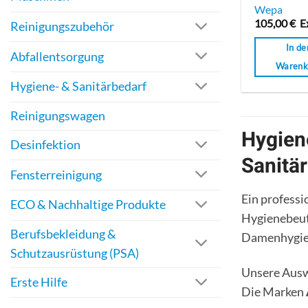
Bewertet
Wepa
mit
105,00
€
E
Reinigungszubehör
0
von
In de
5
Abfallentsorgung
Warenk
Hygiene- & Sanitärbedarf
Reinigungswagen
Hygien
Desinfektion
Sanitä
Fensterreinigung
Ein profess
ECO & Nachhaltige Produkte
Hygienebeute
Berufsbekleidung &
Damenhygiene
Schutzausrüstung (PSA)
Unsere Auswa
Erste Hilfe
Die Marken