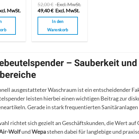
mit
52,00
€
Excl. MwSt.
0
xcl. MwSt.
49,40
€
Excl. MwSt.
von
5
n
In den
orb
Warenkorb
ebeutelspender – Sauberkeit und 
rbereiche
ionell ausgestatteter Waschraum ist ein entscheidender F
lspender leisten hierbei einen wichtigen Beitrag zur dis
artikeln. Gerade in stark frequentierten Sanitäranlagen 
hl richtet sich gezielt an Geschäftskunden, die Wert auf Q
Air-Wolf
und
Wepa
stehen dabei für langlebige und praxis