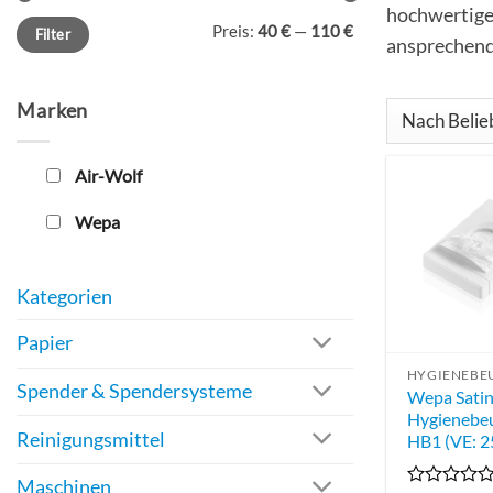
hochwertige
Min.
Max.
Preis:
40 €
—
110 €
Filter
Preis
Preis
ansprechend
Marken
Air-Wolf
Wepa
Kategorien
Papier
Spender & Spendersysteme
Wepa Sati
Hygienebe
Reinigungsmittel
HB1 (VE: 2
Maschinen