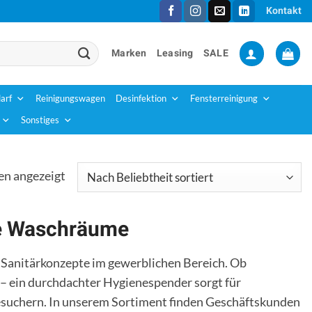
Kontakt
Marken
Leasing
SALE
arf
Reinigungswagen
Desinfektion
Fensterreinigung
Sonstiges
Nach
en angezeigt
Beliebtheit
sortiert
le Waschräume
 Sanitärkonzepte im gewerblichen Bereich. Ob
 – ein durchdachter Hygienespender sorgt für
Besuchern. In unserem Sortiment finden Geschäftskunden