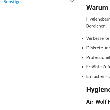
Sonstiges
Warum 
Hygienebeut
Bereichen:
Verbesserte
Diskrete un
Professione
Erhöhte Zuf
Einfaches Ha
Hygien
Air-Wolf 