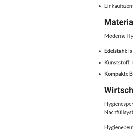
Einkaufszent
Materia
Moderne Hygi
Edelstahl:
la
Kunststoff:
l
Kompakte B
Wirtsch
Hygienespen
Nachfüllsys
Hygienebeut