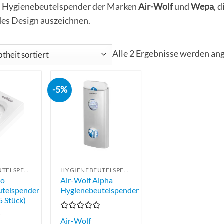
 Hygienebeutelspender der Marken
Air-Wolf
und
Wepa
, 
es Design auszeichnen.
Alle 2 Ergebnisse werden an
-5%
HYGIENEBEUTELSPENDER
HYGIENEBEUTELSPENDER
no
Air-Wolf Alpha
utelspender
Hygienebeutelspender
5 Stück)
Bewertet
Air-Wolf