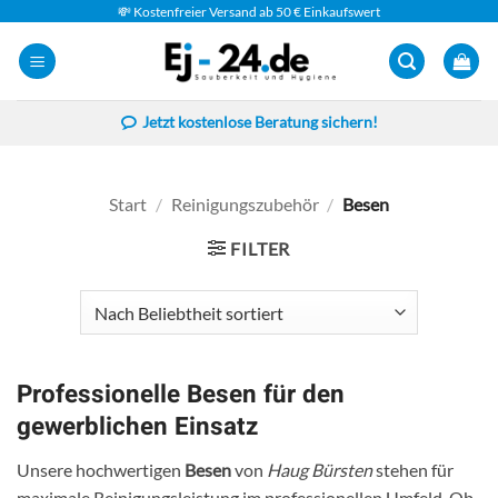
Zum
💸 Kostenfreier Versand ab 50 € Einkaufswert
Inhalt
springen
Jetzt kostenlose Beratung sichern!
Start
/
Reinigungszubehör
/
Besen
FILTER
Professionelle Besen für den
gewerblichen Einsatz
Unsere hochwertigen
Besen
von
Haug Bürsten
stehen für
maximale Reinigungsleistung im professionellen Umfeld. Ob