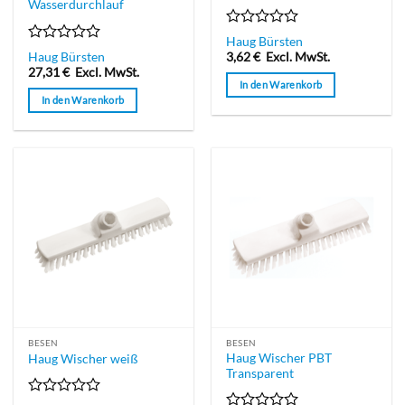
Wasserdurchlauf
Bewertet
Haug Bürsten
mit
Bewertet
Haug Bürsten
3,62
€
Excl. MwSt.
0
mit
27,31
€
Excl. MwSt.
von
0
In den Warenkorb
5
von
In den Warenkorb
5
BESEN
BESEN
Haug Wischer PBT
Haug Wischer weiß
Transparent