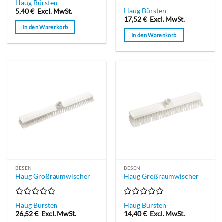
Bewertet
Haug Bürsten
mit
Bewertet
Haug Bürsten
5,40
€
Excl. MwSt.
0
mit
17,52
€
Excl. MwSt.
von
0
In den Warenkorb
5
von
In den Warenkorb
5
BESEN
BESEN
Haug Großraumwischer
Haug Großraumwischer
Bewertet
Bewertet
Haug Bürsten
Haug Bürsten
mit
mit
26,52
€
Excl. MwSt.
14,40
€
Excl. MwSt.
0
0