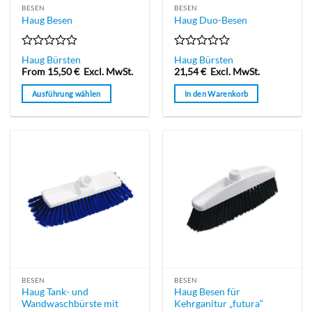
BESEN
BESEN
Haug Besen
Haug Duo-Besen
Bewertet
Bewertet
Haug Bürsten
Haug Bürsten
mit
mit
From
15,50
€
Excl. MwSt.
21,54
€
Excl. MwSt.
0
0
von
von
Ausführung wählen
In den Warenkorb
5
5
Dieses
Produkt
weist
mehrere
Varianten
auf.
Die
Optionen
können
auf
der
Produktseite
BESEN
BESEN
gewählt
Haug Tank- und
Haug Besen für
werden
Wandwaschbürste mit
Kehrganitur „futura“