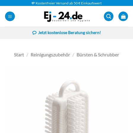
Zum
💸 Kostenfreier Versand ab 50 € Einkaufswert
Inhalt
springen
Jetzt kostenlose Beratung sichern!
Start
/
Reinigungszubehör
/
Bürsten & Schrubber