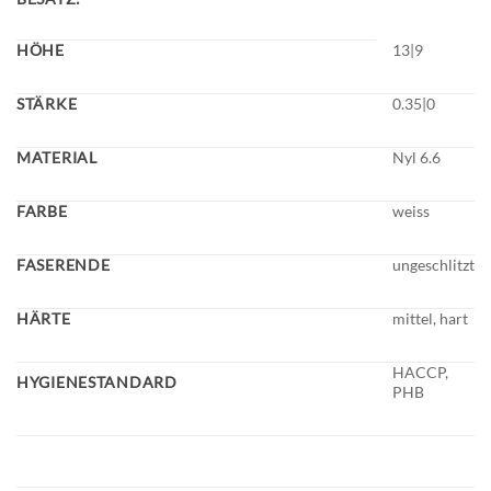
HÖHE
13|9
STÄRKE
0.35|0
MATERIAL
Nyl 6.6
FARBE
weiss
FASERENDE
ungeschlitzt
HÄRTE
mittel, hart
HACCP,
HYGIENESTANDARD
PHB