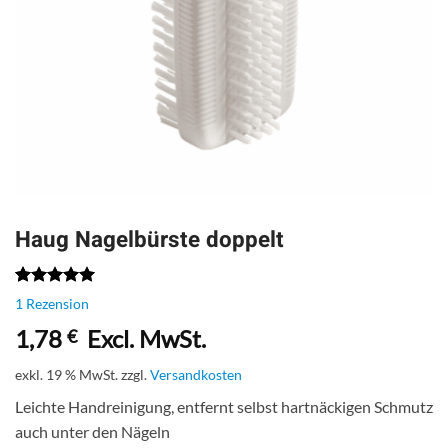
Haug Nagelbürste doppelt
Bewertet
1
1
Rezension
mit
5.00
von 5,
1,78
Excl. MwSt.
€
basierend
auf
exkl. 19 % MwSt.
zzgl.
Versandkosten
Kundenbewertung
Leichte Handreinigung, entfernt selbst hartnäckigen Schmutz
auch unter den Nägeln