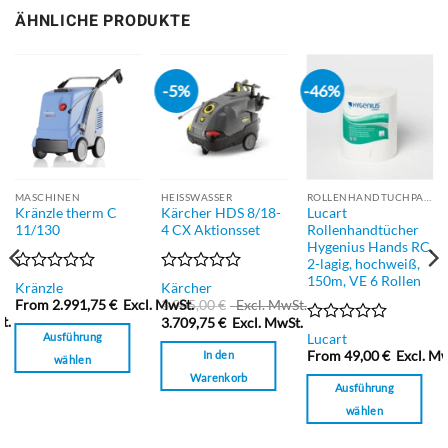
ÄHNLICHE PRODUKTE
-5%
-46%
MASCHINEN
HEISSWASSER
ROLLENHANDTUCHPAPIER
Kränzle therm C
Kärcher HDS 8/18-
Lucart
11/130
4 CX Aktionsset
Rollenhandtücher
Hygenius Hands RC,
2-lagig, hochweiß,
150m, VE 6 Rollen
Bewertet
Bewertet
Kränzle
Kärcher
mit
mit
From
2.991,75
€
Excl. MwSt.
3.905,00
€
Excl. MwSt.
0
0
t.
3.709,75
€
Excl. MwSt.
von
von
Bewertet
Ausführung
Lucart
5
5
mit
In den
From
49,00
€
Excl. Mw
wählen
0
Warenkorb
Dieses
von
Ausführung
5
Produkt
wählen
weist
Dieses
mehrere