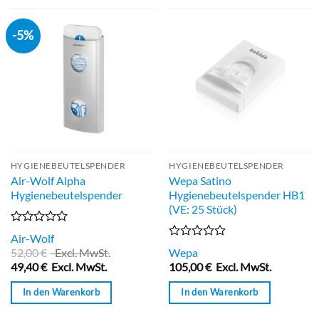
-5%
HYGIENEBEUTELSPENDER
HYGIENEBEUTELSPENDER
Air-Wolf Alpha
Wepa Satino
Hygienebeutelspender
Hygienebeutelspender HB1
(VE: 25 Stück)
Bewertet
Air-Wolf
mit
Bewertet
52,00
€
Excl. MwSt.
Wepa
0
mit
49,40
€
Excl. MwSt.
105,00
€
Excl. MwSt.
von
0
5
von
In den Warenkorb
In den Warenkorb
5