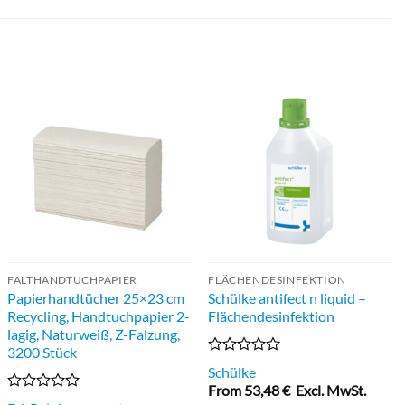
FALTHANDTUCHPAPIER
FLÄCHENDESINFEKTION
Papierhandtücher 25×23 cm
Schülke antifect n liquid –
Recycling, Handtuchpapier 2-
Flächendesinfektion
lagig, Naturweiß, Z-Falzung,
3200 Stück
Bewertet
Schülke
mit
From
53,48
€
Excl. MwSt.
0
Bewertet