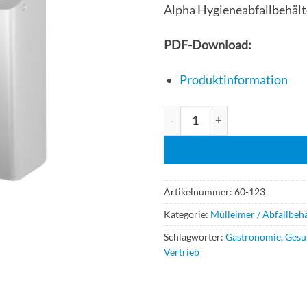
Alpha Hygieneabfallbehält
PDF-Download:
Produktinformation
Air-Wolf Alpha Hygieneabfall
Artikelnummer:
60-123
Kategorie:
Mülleimer / Abfallbehä
Schlagwörter:
Gastronomie
,
Gesu
Vertrieb