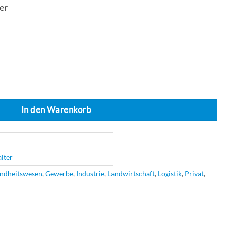
er
behälter Menge
In den Warenkorb
lter
ndheitswesen
,
Gewerbe
,
Industrie
,
Landwirtschaft
,
Logistik
,
Privat
,