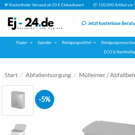
Zum
💸 Kostenfreier Versand ab 50 € Einkaufswert
📦 150.000 Artikel vor 
Inhalt
springen
Jetzt kostenlose Beratu
Papier
Spender
Reinigungsmittel
Reinigungsmaschin
ECO & Nachhaltig
Start
/
Abfallentsorgung
/
Mülleimer / Abfallbeh
-5%