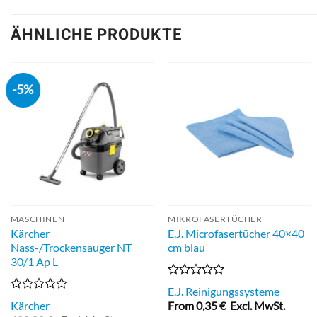
ÄHNLICHE PRODUKTE
-5%
MASCHINEN
MIKROFASERTÜCHER
Kärcher
E.J. Microfasertücher 40×40
Nass-/Trockensauger NT
cm blau
30/1 Ap L
Bewertet
E.J. Reinigungssysteme
mit
Bewertet
Kärcher
From
0,35
€
Excl. MwSt.
0
mit