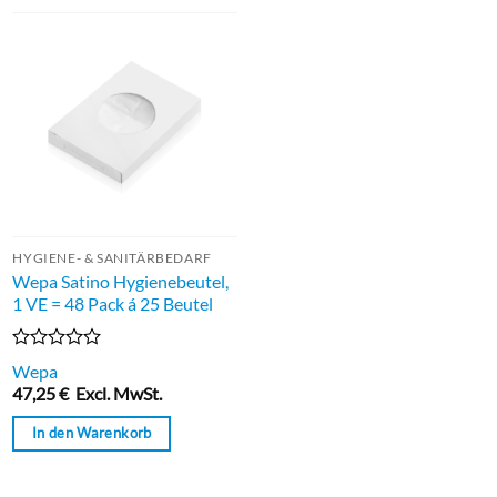
HYGIENE- & SANITÄRBEDARF
Wepa Satino Hygienebeutel,
1 VE = 48 Pack á 25 Beutel
Bewertet
Wepa
mit
47,25
€
Excl. MwSt.
0
von
In den Warenkorb
5