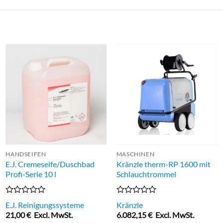
HANDSEIFEN
MASCHINEN
E.J. Cremeseife/Duschbad
Kränzle therm-RP 1600 mit
Profi-Serie 10 l
Schlauchtrommel
Bewertet
Bewertet
E.J. Reinigungssysteme
Kränzle
mit
mit
21,00
€
Excl. MwSt.
6.082,15
€
Excl. MwSt.
0
0