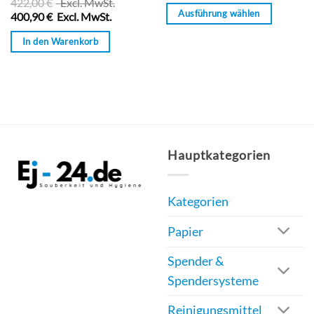
422,00
€
Excl. MwSt.
von
0
Ausführung wählen
5
400,90
€
Excl. MwSt.
von
5
Dieses
In den Warenkorb
Produkt
weist
mehrere
Varianten
auf.
Die
Hauptkategorien
Optionen
können
auf
Kategorien
der
Produktseite
Papier
gewählt
Spender &
werden
Spendersysteme
Reinigungsmittel