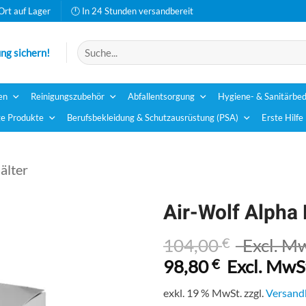
Ort auf Lager
🕛 In 24 Stunden versandbereit
Suchen
ng sichern!
nach:
en
Reinigungszubehör
Abfallentsorgung
Hygiene- & Sanitärbed
e Produkte
Berufsbekleidung & Schutzausrüstung (PSA)
Erste Hilfe
älter
Air-Wolf Alpha 
104,00
€
Excl. M
98,80
€
Excl. MwS
exkl. 19 % MwSt.
zzgl.
Versand