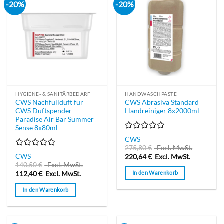
-20%
-20%
HYGIENE- & SANITÄRBEDARF
HANDWASCHPASTE
CWS Nachfüllduft für
CWS Abrasiva Standard
CWS Duftspender
Handreiniger 8x2000ml
Paradise Air Bar Summer
Sense 8x80ml
Bewertet
CWS
mit
275,80
€
Excl. MwSt.
0
Bewertet
CWS
220,64
€
Excl. MwSt.
von
mit
140,50
€
Excl. MwSt.
5
0
In den Warenkorb
112,40
€
Excl. MwSt.
von
5
In den Warenkorb