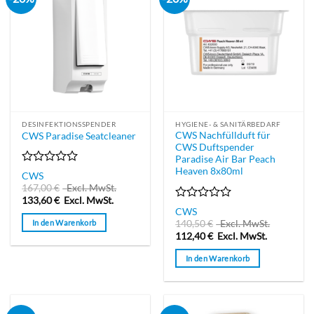
DESINFEKTIONSSPENDER
HYGIENE- & SANITÄRBEDARF
CWS Nachfüllduft für
CWS Paradise Seatcleaner
CWS Duftspender
Paradise Air Bar Peach
Heaven 8x80ml
Bewertet
CWS
mit
167,00
€
Excl. MwSt.
0
133,60
€
Excl. MwSt.
von
Bewertet
CWS
5
mit
140,50
€
Excl. MwSt.
In den Warenkorb
0
112,40
€
Excl. MwSt.
von
5
In den Warenkorb