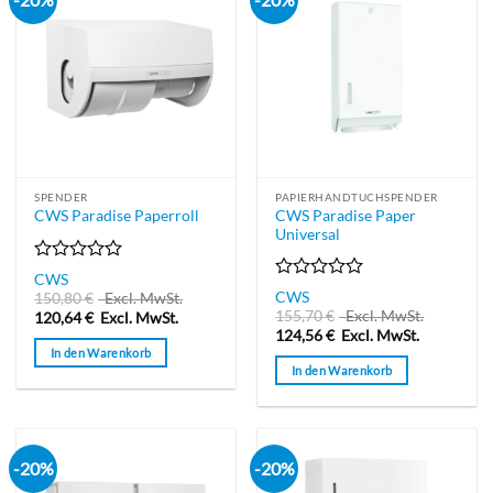
SPENDER
PAPIERHANDTUCHSPENDER
CWS Paradise Paper
CWS Paradise Paperroll
Universal
Bewertet
CWS
mit
Bewertet
CWS
150,80
€
Excl. MwSt.
0
mit
155,70
€
Excl. MwSt.
120,64
€
Excl. MwSt.
von
0
124,56
€
Excl. MwSt.
5
von
In den Warenkorb
5
In den Warenkorb
-20%
-20%