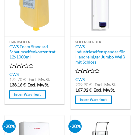
HANDSEIFEN
SEIFENSPENDER
CWS Foam Standard
CWS
Schaumseifenkonzentrat
Industrieseifenspender für
12x1000ml
Handreiniger Jumbo Weiß
mit Schloss
Bewertet
CWS
mit
Bewertet
172,70
€
Excl. MwSt.
CWS
0
mit
209,90
€
Excl. MwSt.
138,16
€
Excl. MwSt.
von
0
167,92
€
Excl. MwSt.
5
von
In den Warenkorb
5
In den Warenkorb
-20%
-20%