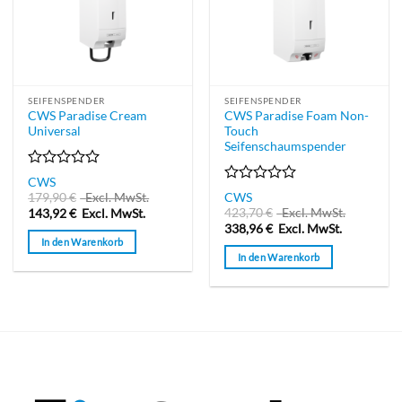
SEIFENSPENDER
SEIFENSPENDER
CWS Paradise Cream
CWS Paradise Foam Non-
Universal
Touch
Seifenschaumspender
Bewertet
CWS
mit
Bewertet
179,90
€
Excl. MwSt.
CWS
0
mit
423,70
€
Excl. MwSt.
143,92
€
Excl. MwSt.
von
0
338,96
€
Excl. MwSt.
5
von
In den Warenkorb
5
In den Warenkorb