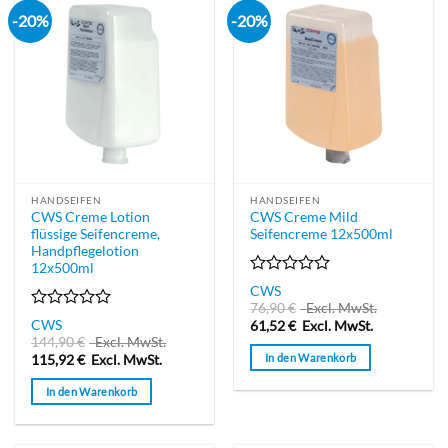
-20%
-20%
HANDSEIFEN
HANDSEIFEN
CWS Creme Lotion
CWS Creme Mild
flüssige Seifencreme,
Seifencreme 12x500ml
Handpflegelotion
12x500ml
Bewertet
CWS
mit
76,90
€
Excl. MwSt.
0
Bewertet
CWS
61,52
€
Excl. MwSt.
von
mit
144,90
€
Excl. MwSt.
5
0
In den Warenkorb
115,92
€
Excl. MwSt.
von
5
In den Warenkorb