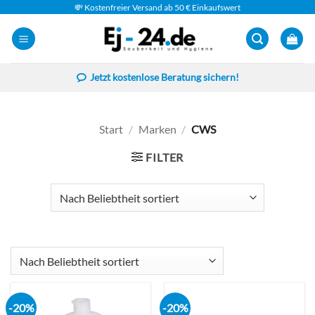
Zum
💸 Kostenfreier Versand ab 50 € Einkaufswert
Inhalt
springen
Jetzt kostenlose Beratung sichern!
Start
/
Marken
/
CWS
FILTER
-20%
-20%