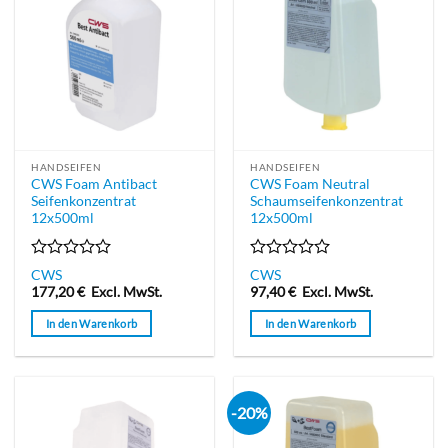
HANDSEIFEN
HANDSEIFEN
CWS Foam Antibact
CWS Foam Neutral
Seifenkonzentrat
Schaumseifenkonzentrat
12x500ml
12x500ml
Bewertet
Bewertet
CWS
CWS
mit
mit
177,20
€
Excl. MwSt.
97,40
€
Excl. MwSt.
0
0
von
von
In den Warenkorb
In den Warenkorb
5
5
-20%