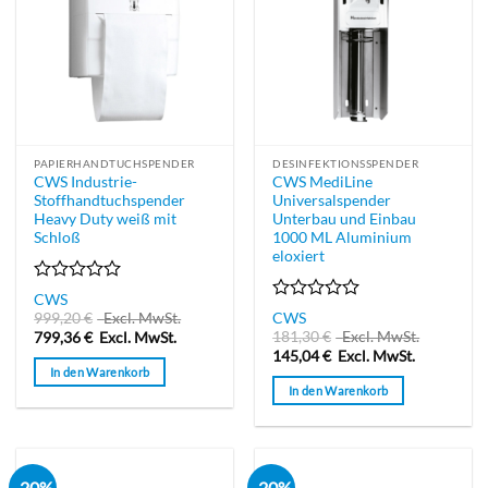
PAPIERHANDTUCHSPENDER
DESINFEKTIONSSPENDER
CWS Industrie-
CWS MediLine
Stoffhandtuchspender
Universalspender
Heavy Duty weiß mit
Unterbau und Einbau
Schloß
1000 ML Aluminium
eloxiert
Bewertet
CWS
mit
Bewertet
999,20
€
Excl. MwSt.
CWS
0
mit
181,30
€
Excl. MwSt.
799,36
€
Excl. MwSt.
von
0
145,04
€
Excl. MwSt.
5
von
In den Warenkorb
5
In den Warenkorb
-20%
-20%