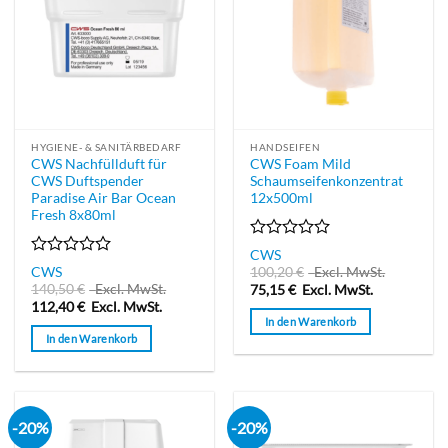
HYGIENE- & SANITÄRBEDARF
HANDSEIFEN
CWS Nachfüllduft für
CWS Foam Mild
CWS Duftspender
Schaumseifenkonzentrat
Paradise Air Bar Ocean
12x500ml
Fresh 8x80ml
Bewertet
CWS
mit
Bewertet
CWS
100,20
€
Excl. MwSt.
0
mit
140,50
€
Excl. MwSt.
75,15
€
Excl. MwSt.
von
0
112,40
€
Excl. MwSt.
5
von
In den Warenkorb
5
In den Warenkorb
-20%
-20%