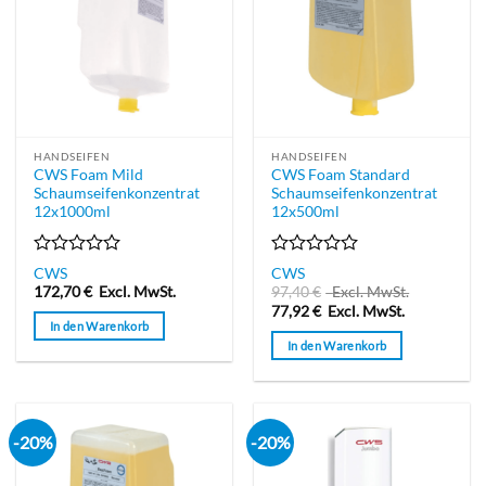
HANDSEIFEN
HANDSEIFEN
CWS Foam Mild
CWS Foam Standard
Schaumseifenkonzentrat
Schaumseifenkonzentrat
12x1000ml
12x500ml
Bewertet
Bewertet
CWS
CWS
mit
mit
172,70
€
Excl. MwSt.
97,40
€
Excl. MwSt.
0
0
77,92
€
Excl. MwSt.
von
von
In den Warenkorb
5
5
In den Warenkorb
-20%
-20%