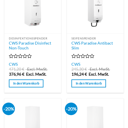
DESINFEKTIONSSPENDER
SEIFENSPENDER
CWS Paradise Disinfect
CWS Paradise Antibact
Non-Touch
Slim
Bewertet
Bewertet
CWS
CWS
mit
mit
471,20
€
Excl. MwSt.
245,30
€
Excl. MwSt.
0
0
376,96
€
Excl. MwSt.
196,24
€
Excl. MwSt.
von
von
5
5
In den Warenkorb
In den Warenkorb
-20%
-20%