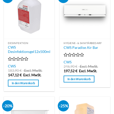
DESINFEKTION
HYGIENE- & SANITÄRBEDARF
CWS
CWS Paradise Air Bar
Desinfektionsgel12x500ml
Bewertet
CWS
mit
Bewertet
CWS
246,90
€
Excl. MwSt.
0
mit
183,90
€
Excl. MwSt.
197,52
€
Excl. MwSt.
von
0
147,12
€
Excl. MwSt.
5
von
In den Warenkorb
5
In den Warenkorb
-20%
-25%