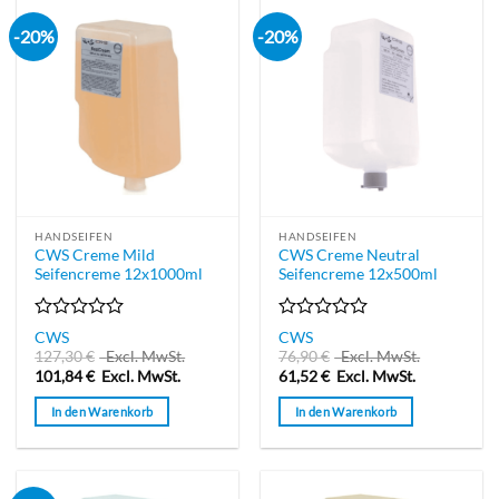
-20%
-20%
HANDSEIFEN
HANDSEIFEN
CWS Creme Mild
CWS Creme Neutral
Seifencreme 12x1000ml
Seifencreme 12x500ml
Bewertet
Bewertet
CWS
CWS
mit
mit
127,30
€
Excl. MwSt.
76,90
€
Excl. MwSt.
0
0
101,84
€
Excl. MwSt.
61,52
€
Excl. MwSt.
von
von
5
5
In den Warenkorb
In den Warenkorb