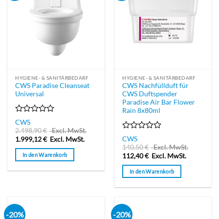
HYGIENE- & SANITÄRBEDARF
HYGIENE- & SANITÄRBEDARF
CWS Paradise Cleanseat
CWS Nachfüllduft für
Universal
CWS Duftspender
Paradise Air Bar Flower
Rain 8x80ml
Bewertet
CWS
mit
2.498,90
€
Excl. MwSt.
0
Bewertet
CWS
1.999,12
€
Excl. MwSt.
von
mit
140,50
€
Excl. MwSt.
5
0
In den Warenkorb
112,40
€
Excl. MwSt.
von
5
In den Warenkorb
-20%
-20%