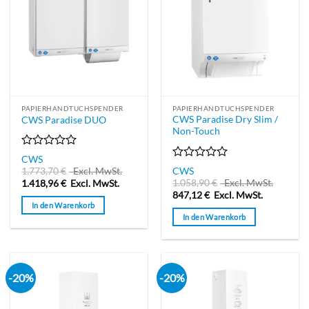
PAPIERHANDTUCHSPENDER
PAPIERHANDTUCHSPENDER
CWS Paradise Dry Slim /
CWS Paradise DUO
Non-Touch
Bewertet
CWS
mit
Bewertet
CWS
1.773,70
€
Excl. MwSt.
0
mit
1.058,90
€
Excl. MwSt.
1.418,96
€
Excl. MwSt.
von
0
847,12
€
Excl. MwSt.
5
von
In den Warenkorb
5
In den Warenkorb
-20%
-20%