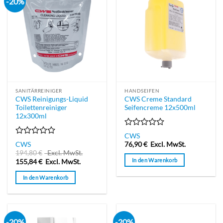
-20%
SANITÄRREINIGER
HANDSEIFEN
CWS Reinigungs-Liquid
CWS Creme Standard
Toilettenreiniger
Seifencreme 12x500ml
12x300ml
Bewertet
CWS
mit
Bewertet
CWS
76,90
€
Excl. MwSt.
0
mit
194,80
€
Excl. MwSt.
von
0
In den Warenkorb
155,84
€
Excl. MwSt.
5
von
5
In den Warenkorb
-20%
-20%