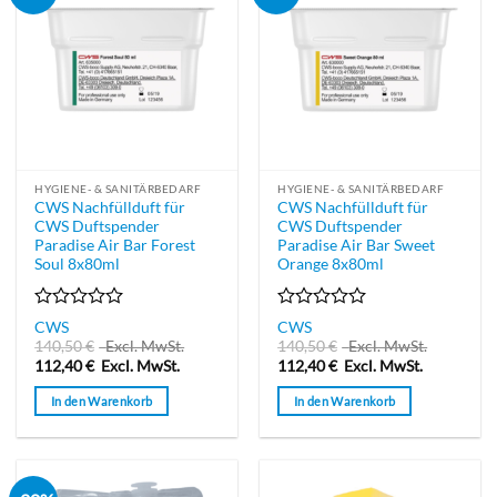
HYGIENE- & SANITÄRBEDARF
HYGIENE- & SANITÄRBEDARF
CWS Nachfüllduft für
CWS Nachfüllduft für
CWS Duftspender
CWS Duftspender
Paradise Air Bar Forest
Paradise Air Bar Sweet
Soul 8x80ml
Orange 8x80ml
Bewertet
Bewertet
CWS
CWS
mit
mit
140,50
€
Excl. MwSt.
140,50
€
Excl. MwSt.
0
0
112,40
€
Excl. MwSt.
112,40
€
Excl. MwSt.
von
von
5
5
In den Warenkorb
In den Warenkorb