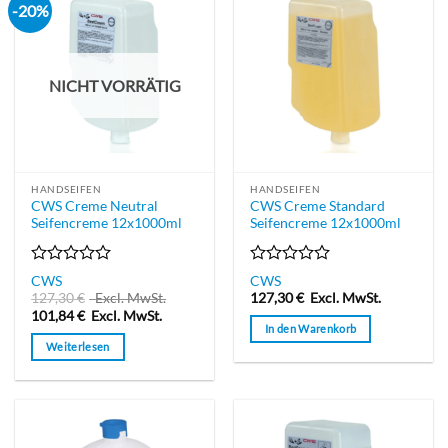
-20%
NICHT VORRÄTIG
HANDSEIFEN
HANDSEIFEN
CWS Creme Neutral
CWS Creme Standard
Seifencreme 12x1000ml
Seifencreme 12x1000ml
Bewertet
Bewertet
CWS
CWS
mit
mit
127,30
€
Excl. MwSt.
127,30
€
Excl. MwSt.
0
0
101,84
€
Excl. MwSt.
von
von
In den Warenkorb
5
5
Weiterlesen