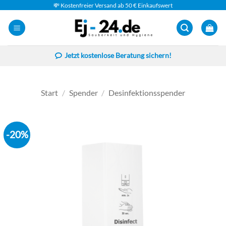
Zum
💸 Kostenfreier Versand ab 50 € Einkaufswert
Inhalt
springen
Jetzt kostenlose Beratung sichern!
Start
/
Spender
/
Desinfektionsspender
-20%