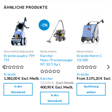
ÄHNLICHE PRODUKTE
-5%
HOCHDRUCKREINIGER
MASCHINEN
MASCHINEN
Kränzle quadro 799
Kärcher
Kränzle therm C
TST
Nass-/Trockensauger
13/180
NT 30/1 Ap L
Bewertet
Bewertet
Kränzle
Kränzle
mit
mit
Bewertet
1.382,00
€
Excl. MwSt.
Kärcher
From
3.191,20
€
Excl.
0
0
mit
422,00
€
Excl. MwSt.
von
von
0
In den
Ausführung
400,90
€
Excl. MwSt.
5
5
von
Warenkorb
wählen
5
In den
Dieses
Warenkorb
Produkt
weist