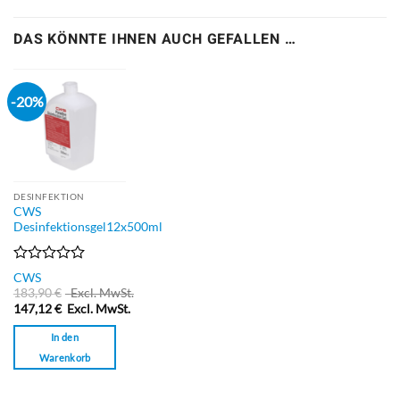
DAS KÖNNTE IHNEN AUCH GEFALLEN …
-20%
DESINFEKTION
CWS
Desinfektionsgel12x500ml
Bewertet
CWS
mit
183,90
€
Excl. MwSt.
0
147,12
€
Excl. MwSt.
von
5
In den
Warenkorb