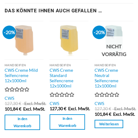
DAS KÖNNTE IHNEN AUCH GEFALLEN …
-20%
-20%
NICHT
VORRÄTIG
HANDSEIFEN
HANDSEIFEN
HANDSEIFEN
CWS Creme Mild
CWS Creme
CWS Creme
Seifencreme
Standard
Neutral
12x1000ml
Seifencreme
Seifencreme
12x1000ml
12x1000ml
Bewertet
CWS
mit
Bewertet
Bewertet
127,30
€
Excl. MwSt.
CWS
CWS
0
mit
mit
127,30
€
Excl. MwSt.
127,30
€
Excl. MwSt.
101,84
€
Excl. MwSt.
von
0
0
101,84
€
Excl. MwSt.
5
von
von
In den
In den
5
5
Weiterlesen
Warenkorb
Warenkorb