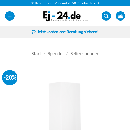
Zum
💸 Kostenfreier Versand ab 50 € Einkaufswert
Inhalt
springen
Jetzt kostenlose Beratung sichern!
Start
/
Spender
/
Seifenspender
-20%