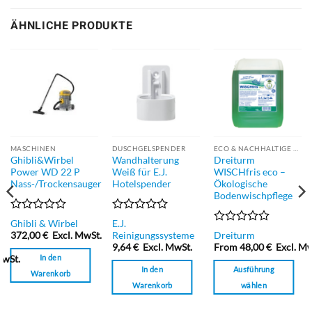
ÄHNLICHE PRODUKTE
MASCHINEN
DUSCHGELSPENDER
ECO & NACHHALTIGE PRODUKTE
Ghibli&Wirbel
Wandhalterung
Dreiturm
Power WD 22 P
Weiß für E.J.
WISCHfris eco –
Nass-/Trockensauger
Hotelspender
Ökologische
Bodenwischpflege
Bewertet
Bewertet
E.J.
Ghibli & Wirbel
mit
mit
Bewertet
Reinigungssysteme
372,00
€
Excl. MwSt.
Dreiturm
0
0
mit
9,64
€
Excl. MwSt.
From
48,00
€
Excl. Mw
von
von
0
In den
MwSt.
5
5
von
In den
Ausführung
Warenkorb
5
Warenkorb
wählen
Dieses