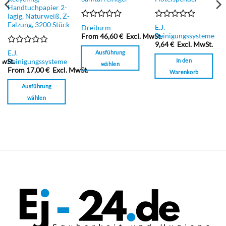
Handtuchpapier 2-
lagig, Naturweiß, Z-
Falzung, 3200 Stück
Bewertet
Bewertet
E.J.
Dreiturm
mit
mit
Reinigungssysteme
From
46,60
€
Excl. MwSt.
0
0
9,64
€
Excl. MwSt.
von
von
Bewertet
Ausführung
E.J.
5
5
mit
In den
MwSt.
Reinigungssysteme
wählen
0
From
17,00
€
Excl. MwSt.
Warenkorb
Dieses
von
5
Produkt
Ausführung
weist
wählen
mehrere
Dieses
Varianten
Produkt
auf.
weist
Die
mehrere
Optionen
Varianten
können
auf.
auf
Die
der
Optionen
Produktseite
können
gewählt
auf
werden
der
Produktseite