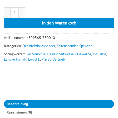
E.J. Hygienesäule mit Sensorspender Menge
In den Warenkorb
Artikelnummer:
809565-780010
Kategorien:
Desinfektionsspender
,
Seifenspender
,
Spender
Schlagwörter:
Gastronomie
,
Gesundheitswesen
,
Gewerbe
,
Industrie
,
Landwirtschaft
,
Logistik
,
Privat
,
Vertrieb
Beschreibung
Rezensionen (0)