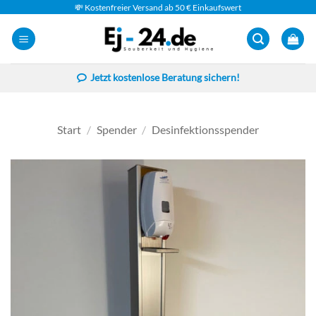
Zum
💸 Kostenfreier Versand ab 50 € Einkaufswert
Inhalt
springen
Jetzt kostenlose Beratung sichern!
Start
/
Spender
/
Desinfektionsspender