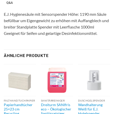
Q&A
E.J. Hygienesäule mit Sensorspender Höhe: 1190 mm Säule
befüllbar um Eigengewicht zu erhöhen mit Auffangblech und
breiter Standplatte Spender mit Leerflasche 1000ml
Geeignet für Seifen und gelartige Desinfektionsmittel.
ÄHNLICHE PRODUKTE
FALTHANDTUCHPAPIER
SANITÄRREINIGER
DUSCHGELSPENDER
Papierhandtücher
Dreiturm SANIfris
Wandhalterung
25×23 cm
eco – Ökologischer
Weiß für E.J.
Recycling,
Sanitärreiniger
Hotelspender