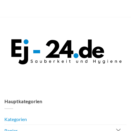
Produktseite
gewählt
werden
Hauptkategorien
Kategorien
Papier