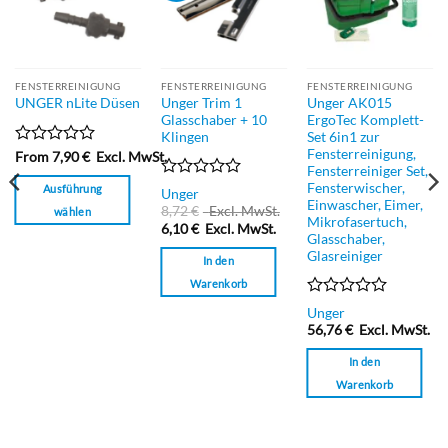
FENSTERREINIGUNG
FENSTERREINIGUNG
FENSTERREINIGUNG
Unger Trim 1
Unger AK015
UNGER nLite Düsen
Glasschaber + 10
ErgoTec Komplett-
Klingen
Set 6in1 zur
Fensterreinigung,
Bewertet
From
7,90
€
Excl. MwSt.
Fensterreiniger Set,
mit
0
Fensterwischer,
Bewertet
Ausführung
Unger
von
Einwascher, Eimer,
mit
8,72
€
Excl. MwSt.
wählen
5
0
Mikrofasertuch,
6,10
€
Excl. MwSt.
Dieses
von
Glasschaber,
5
Produkt
Glasreiniger
In den
weist
Warenkorb
mehrere
Bewertet
Unger
Varianten
mit
56,76
€
Excl. MwSt.
auf.
0
von
Die
In den
5
Optionen
Warenkorb
können
auf
der