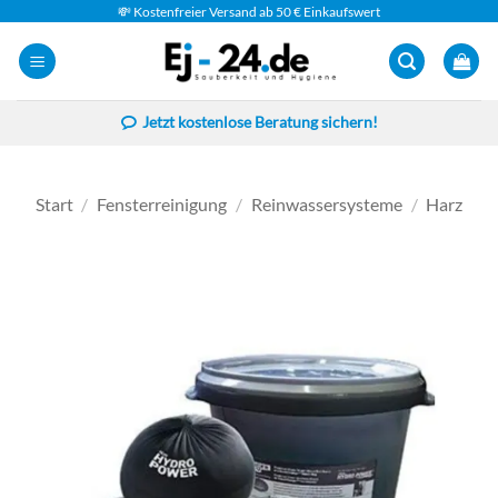
Zum
💸 Kostenfreier Versand ab 50 € Einkaufswert
Inhalt
springen
Jetzt kostenlose Beratung sichern!
Start
/
Fensterreinigung
/
Reinwassersysteme
/
Harz