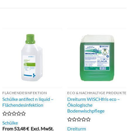
FLÄCHENDESINFEKTION
ECO & NACHHALTIGE PRODUKTE
Schülke antifect n liquid –
Dreiturm WISCHfris eco –
Flächendesinfektion
Ökologische
Bodenwischpflege
Bewertet
Schülke
mit
Bewertet
From
53,48
€
Excl. MwSt.
Dreiturm
0