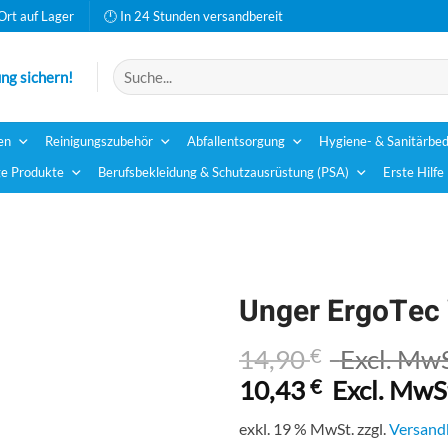
Ort auf Lager
🕛 In 24 Stunden versandbereit
Suchen
ng sichern!
nach:
en
Reinigungszubehör
Abfallentsorgung
Hygiene- & Sanitärbed
e Produkte
Berufsbekleidung & Schutzausrüstung (PSA)
Erste Hilfe
Unger ErgoTec 
14,90
€
Excl. MwS
10,43
€
Excl. MwS
exkl. 19 % MwSt.
zzgl.
Versand