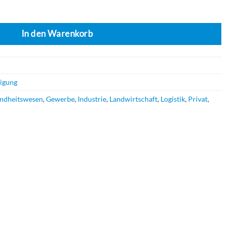
enge
In den Warenkorb
nigung
ndheitswesen
,
Gewerbe
,
Industrie
,
Landwirtschaft
,
Logistik
,
Privat
,