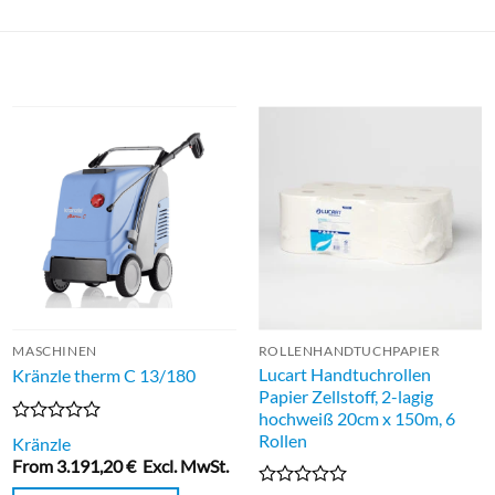
MASCHINEN
ROLLENHANDTUCHPAPIER
Lucart Handtuchrollen
Kränzle therm C 13/180
Papier Zellstoff, 2-lagig
hochweiß 20cm x 150m, 6
Bewertet
Rollen
Kränzle
mit
From
3.191,20
€
Excl. MwSt.
0
von