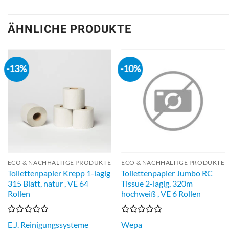
ÄHNLICHE PRODUKTE
-13%
-10%
ECO & NACHHALTIGE PRODUKTE
ECO & NACHHALTIGE PRODUKTE
Toilettenpapier Krepp 1-lagig
Toilettenpapier Jumbo RC
315 Blatt, natur , VE 64
Tissue 2-lagig, 320m
Rollen
hochweiß , VE 6 Rollen
Bewertet
Bewertet
E.J. Reinigungssysteme
Wepa