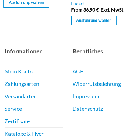
Bewertet
Ausführung wählen
5
Lucart
mit
From
36,90
€
Excl. MwSt.
Dieses
0
von
Produkt
Ausführung wählen
5
weist
Dieses
mehrere
Produkt
Varianten
weist
auf.
Informationen
Rechtliches
mehrere
Die
Varianten
Optionen
auf.
Mein Konto
AGB
können
Die
auf
Optionen
Zahlungsarten
Widerrufsbelehrung
der
können
Produktseite
Versandarten
Impressum
auf
gewählt
der
Service
Datenschutz
werden
Produktseite
gewählt
Zertifikate
werden
Kataloge & Flyer