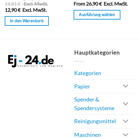
mit
mit
14,81
€
Excl. MwSt.
From
26,90
€
Excl. MwSt.
0
0
12,90
€
Excl. MwSt.
von
von
Ausführung wählen
5
5
In den Warenkorb
Dieses
Produkt
weist
mehrere
Hauptkategorien
Varianten
auf.
Die
Kategorien
Optionen
können
Papier
auf
Spender &
der
Spendersysteme
Produktseite
gewählt
Reinigungsmittel
werden
Maschinen