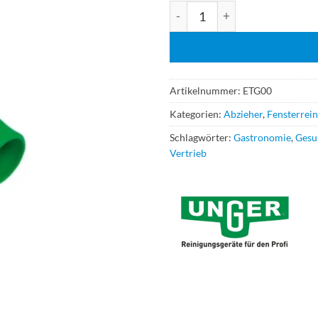
Unger ErgoTec Wischergriff M
Artikelnummer:
ETG00
Kategorien:
Abzieher
,
Fensterrei
Schlagwörter:
Gastronomie
,
Gesu
Vertrieb