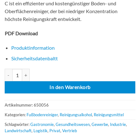
C ist ein effizienter und kostengünstiger Boden- und
Oberflächenreiniger, der bei niedriger Konzentration
höchste Reinigungskraft entwickelt.
PDF Download
Produktinformation
Sicherheitsdatenbaltt
Tanet SR 13 C, 4x2 Liter, konzentrierter Reingier auf Alkoholbasis (a
In den Warenkorb
Artikelnummer:
650056
Kategorien:
Fußbodenreiniger
,
Reinigungsalkohol
,
Reinigungsmittel
Schlagwörter:
Gastronomie
,
Gesundheitswesen
,
Gewerbe
,
Industrie
,
Landwirtschaft
,
Logistik
,
Privat
,
Vertrieb