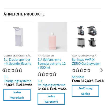
ÄHNLICHE PRODUKTE
DESINFEKTIONSSPENDER
HANDSEIFEN
REINIGUNGSWAGEN
E.J. Dosierspender
E.J. Seifencreme
Sprintus VARIX
mit Spenderflasche
Spenderpatrone 12
ZERO Gerätewagen
x 500 ml
Bewertet
Bewertet
E.J.
Sprintus
mit
mit
Bewertet
Reinigungssysteme
E.J.
From
319,00
€
Excl. 
0
0
mit
46,80
€
Excl. MwSt.
Reinigungssysteme
von
von
0
Ausführung
34,00
€
Excl. MwSt.
5
5
von
In den
wählen
5
In den
Warenkorb
Dieses
Warenkorb
Produkt