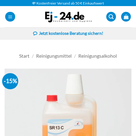
Zum
💸 Kostenfreier Versand ab 50 € Einkaufswert
Inhalt
springen
Jetzt kostenlose Beratung sichern!
Start
/
Reinigungsmittel
/
Reinigungsalkohol
-15%