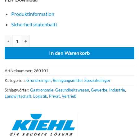
Produktinformation
Sicherheitsdatenbaltt
Kiehl Tablefit 6x750 ml Kunststoff- und Schreibtischreiniger Menge
In den Warenkorb
Artikelnummer:
260101
Kategorien:
Grundreiniger
,
Reinigungsmittel
,
Spezialreiniger
Schlagwörter:
Gastronomie
,
Gesundheitswesen
,
Gewerbe
,
Industrie
,
Landwirtschaft
,
Logistik
,
Privat
,
Vertrieb