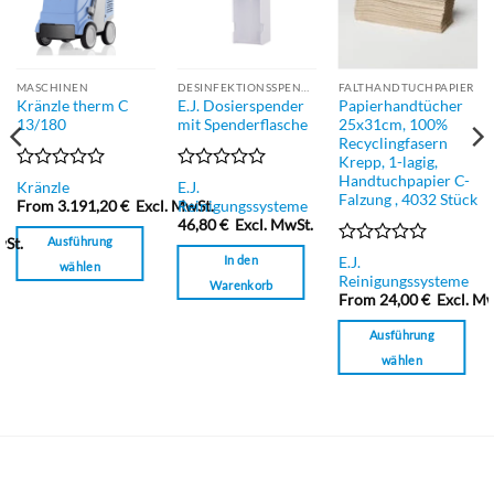
MASCHINEN
DESINFEKTIONSSPENDER
FALTHANDTUCHPAPIER
Kränzle therm C
E.J. Dosierspender
Papierhandtücher
13/180
mit Spenderflasche
25x31cm, 100%
Recyclingfasern
Krepp, 1-lagig,
Handtuchpapier C-
Bewertet
Bewertet
E.J.
Kränzle
Falzung , 4032 Stück
mit
mit
Reinigungssysteme
From
3.191,20
€
Excl. MwSt.
0
0
46,80
€
Excl. MwSt.
von
von
Ausführung
wSt.
5
5
Bewertet
In den
E.J.
wählen
mit
Reinigungssysteme
Warenkorb
Dieses
0
From
24,00
€
Excl. Mw
von
Produkt
5
Ausführung
weist
mehrere
wählen
Varianten
Dieses
auf.
Produkt
Die
weist
Optionen
mehrere
können
Varianten