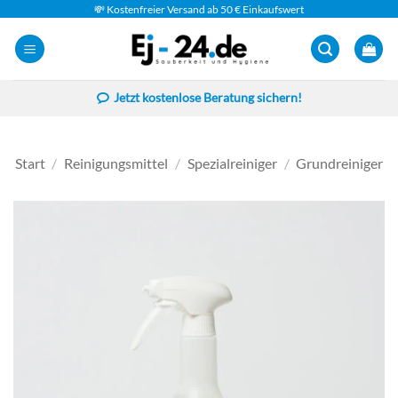
Zum
💸 Kostenfreier Versand ab 50 € Einkaufswert
Inhalt
springen
Jetzt kostenlose Beratung sichern!
Start
/
Reinigungsmittel
/
Spezialreiniger
/
Grundreiniger