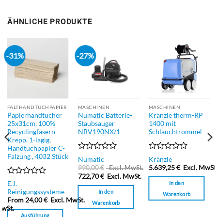
ÄHNLICHE PRODUKTE
-31%
-27%
FALTHANDTUCHPAPIER
MASCHINEN
MASCHINEN
Papierhandtücher
Numatic Batterie-
Kränzle therm-RP
25x31cm, 100%
Staubsauger
1400 mit
Recyclingfasern
NBV190NX/1
Schlauchtrommel
Krepp, 1-lagig,
Handtuchpapier C-
Falzung , 4032 Stück
Bewertet
Bewertet
Numatic
Kränzle
mit
mit
990,00
€
Excl. MwSt.
5.639,25
€
Excl. MwSt
0
0
722,70
€
Excl. MwSt.
von
von
Bewertet
In den
E.J.
5
5
mit
Reinigungssysteme
In den
Warenkorb
0
From
24,00
€
Excl. MwSt.
Warenkorb
von
MwSt.
5
Ausführung