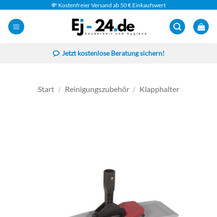
Zum
💸 Kostenfreier Versand ab 50 € Einkaufswert
Inhalt
springen
Jetzt kostenlose Beratung sichern!
Start
/
Reinigungszubehör
/
Klapphalter