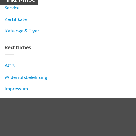
Service
Zertifikate
Kataloge & Flyer
Rechtliches
AGB
Widerrufsbelehrung
Impressum
Datenschutz
PayPal
Bank
Transfer
Copyright 2026 ©
NIRO Media