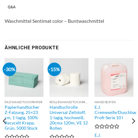
Q&A
Waschmittel Sentimat color – Buntwaschmittel
ÄHNLICHE PRODUKTE
-30%
-15%
FALTHANDTUCHPAPIER
ROLLENHANDTUCHPAPIER
HANDSEIFEN
Papierhandtücher
Handtuchrolle
E.J.
Z-Falzung, 25×23
Universal Zellstoff,
Cremeseife/Duschbad
cm, 1-lagig, 100%
1-lagig, hochweiß,
Profi-Serie 10 l
Recycelt Krepp,
20cmx 120m, VE 12
Grün, 5000 Stück
Rollen
Bewertet
E.J.