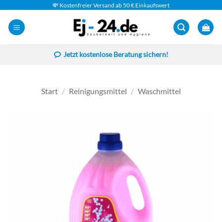
Zum
💸 Kostenfreier Versand ab 50 € Einkaufswert
Inhalt
springen
Jetzt kostenlose Beratung sichern!
Start
/
Reinigungsmittel
/
Waschmittel