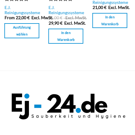
mit
Reinigungssysteme
0
Bewertet
Bewertet
E.J.
E.J.
21,00
€
Excl. MwSt.
von
mit
mit
Reinigungssysteme
Reinigungssysteme
5
0
0
In den
From
22,00
€
Excl. MwSt.
35,00
€
Excl. MwSt.
von
von
29,90
€
Excl. MwSt.
Warenkorb
5
5
Ausführung
In den
wählen
Warenkorb
Dieses
Produkt
weist
mehrere
Varianten
auf.
Die
Optionen
können
auf
der
Produktseite
gewählt
werden