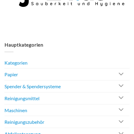
der
Produktseite
gewählt
werden
Hauptkategorien
Kategorien
Papier
Spender & Spendersysteme
Reinigungsmittel
Maschinen
Reinigungszubehör
Abfallentsorgung