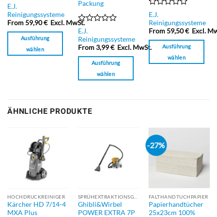
Packung
Bewertet
E.J.
mit
Bewertet
Reinigungssysteme
E.J.
0
mit
From
59,90
€
Excl. MwSt.
Reinigungssysteme
von
0
Bewertet
E.J.
From
59,50
€
Excl. Mw
5
von
mit
Ausführung
Reinigungssysteme
5
0
Ausführung
From
3,99
€
Excl. MwSt.
wählen
von
wählen
5
Dieses
Ausführung
Dieses
Produkt
wählen
Produkt
weist
Dieses
weist
mehrere
Produkt
mehrere
Varianten
weist
Varianten
ÄHNLICHE PRODUKTE
auf.
mehrere
auf.
Die
Varianten
Die
Optionen
auf.
Optionen
können
-27%
Die
können
auf
Optionen
auf
der
können
der
Produktseite
auf
Produktseite
gewählt
der
gewählt
werden
Produktseite
HOCHDRUCKREINIGER
SPRÜHEXTRAKTIONSGERÄT
FALTHANDTUCHPAPIER
werden
Kärcher HD 7/14-4
Ghibli&Wirbel
Papierhandtücher
gewählt
MXA Plus
POWER EXTRA 7P
25x23cm 100%