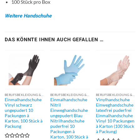
100 Stück pro Box
Weitere Handschuhe
DAS KÖNNTE IHNEN AUCH GEFALLEN …
BERUFSBEKLEIDUNG & SCHUTZAUSRÜSTUNG (PSA)
BERUFSBEKLEIDUNG & SCHUTZAUSRÜSTUNG (PSA)
BERUFSBEKLEIDUNG & SCHUTZAUSRÜSTUNG (PSA)
Einmalhandschuhe
Einmalhandschuhe
Vinylhandschuhe
Vinyl schwarz
Nitril
Einweghandschuhe
ungepudert 10
Einweghandschuhe
latexfrei puderfrei
Packungen à
ungepudert Blau
Einmalhandschuhe
Karton, 100 Stück à
Nitrilhandschuhe
Vinyl 10 Packungen
Packung
puderfrei 10
à Karton (100 Stück
Packungen à
à Packung)
Karton, 100 Stück à