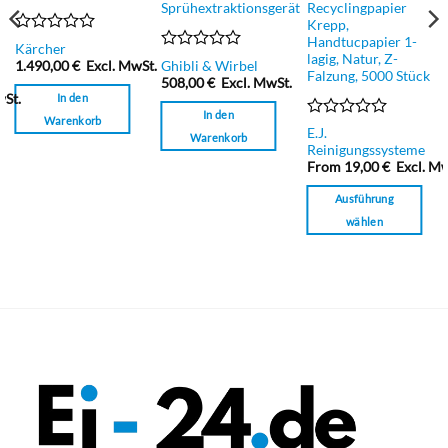
werden
Sprühextraktionsgerät
Recyclingpapier
Krepp,
Handtucpapier 1-
Bewertet
Kärcher
lagig, Natur, Z-
mit
Bewertet
1.490,00
€
Excl. MwSt.
Ghibli & Wirbel
0
Falzung, 5000 Stück
mit
508,00
€
Excl. MwSt.
von
0
In den
wSt.
5
von
In den
Warenkorb
5
Bewertet
E.J.
Warenkorb
mit
Reinigungssysteme
0
From
19,00
€
Excl. Mw
von
5
Ausführung
wählen
Dieses
Produkt
weist
mehrere
Varianten
auf.
Die
Optionen
können
auf