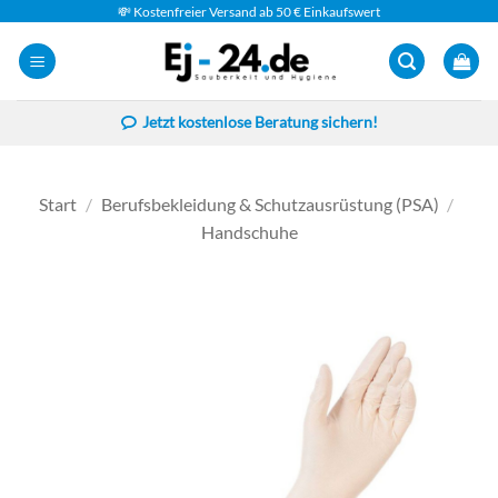
Zum
💸 Kostenfreier Versand ab 50 € Einkaufswert
Inhalt
springen
Jetzt kostenlose Beratung sichern!
Start
/
Berufsbekleidung & Schutzausrüstung (PSA)
/
Handschuhe