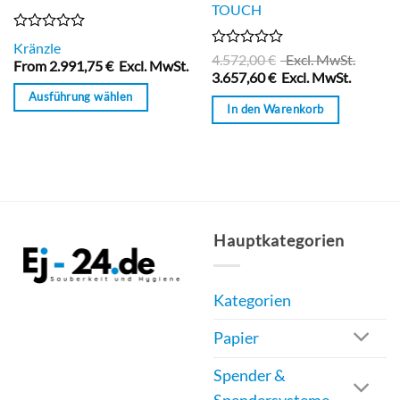
TOUCH
Bewertet
Kränzle
mit
Bewertet
4.572,00
€
Excl. MwSt.
From
2.991,75
€
Excl. MwSt.
0
mit
3.657,60
€
Excl. MwSt.
von
0
Ausführung wählen
5
von
In den Warenkorb
5
Dieses
Produkt
weist
mehrere
Varianten
auf.
Hauptkategorien
Die
Optionen
Kategorien
können
auf
Papier
der
Produktseite
Spender &
gewählt