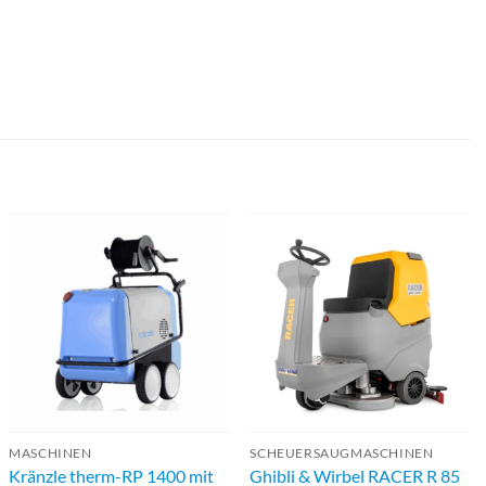
MASCHINEN
SCHEUERSAUGMASCHINEN
Kränzle therm-RP 1400 mit
Ghibli & Wirbel RACER R 85