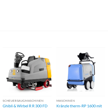
SCHEUERSAUGMASCHINEN
MASCHINEN
Ghibli & Wirbel R R 300 FD
Kränzle therm-RP 1600 mit