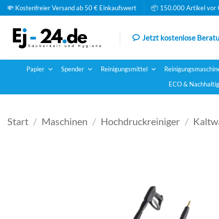
Zum
💸 Kostenfreier Versand ab 50 € Einkaufswert
📦 150.000 Artikel vor 
Inhalt
springen
Jetzt kostenlose Beratu
Papier
Spender
Reinigungsmittel
Reinigungsmaschin
ECO & Nachhaltig
Start
/
Maschinen
/
Hochdruckreiniger
/
Kaltw