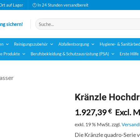
Ort auf Lager
🕛 In 24 Stunden versandbereit
Suchen
ng sichern!
nach:
en
Reinigungszubehör
Abfallentsorgung
Hygiene- & Sanitärbed
e Produkte
Berufsbekleidung & Schutzausrüstung (PSA)
Erste Hilfe
asser
Kränzle Hochdr
1.927,39
€
Excl. 
exkl. 19 % MwSt.
zzgl.
Versand
Die Kränzle quadro-Serie ve