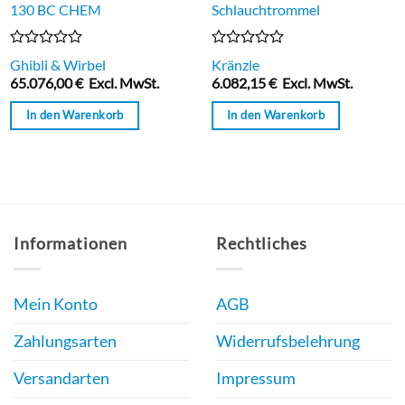
130 BC CHEM
Schlauchtrommel
Bewertet
Bewertet
Ghibli & Wirbel
Kränzle
mit
mit
65.076,00
€
Excl. MwSt.
6.082,15
€
Excl. MwSt.
0
0
von
von
In den Warenkorb
In den Warenkorb
5
5
Informationen
Rechtliches
Mein Konto
AGB
Zahlungsarten
Widerrufsbelehrung
Versandarten
Impressum