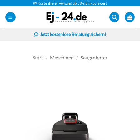
Zum
💸 Kostenfreier Versand ab 50 € Einkaufswert
Inhalt
springen
Jetzt kostenlose Beratung sichern!
Start
/
Maschinen
/
Saugroboter