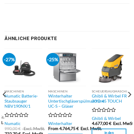
ÄHNLICHE PRODUKTE
-27%
-25%
MASCHINEN
MASCHINEN
SCHEUERSAUGMASCHINEN
Numatic Batterie-
Winterhalter
Ghibli & Wirbel FR
Staubsauger
Untertischgläserspülmaschine
30 D 45 TOUCH
NBV190NX/1
UC-S – Gläser
Bewertet
St.
Ghibli & Wirbel
mit
Bewertet
Bewertet
t.
Numatic
Winterhalter
4.677,00
€
Excl. MwSt
0
mit
mit
990,00
€
Excl. MwSt.
From
4.764,75
€
Excl. MwSt.
von
0
0
In den
722,70
€
Excl. MwSt.