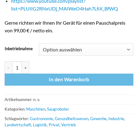
https://www.youtube.com/playlist?
list=PLUIIG2RNxUDj_MAIWeO4Hah7LfiX_BfWQ
Gerne richten wir Ihnen Ihr Gerät für einen Pauschalpreis
von 99,00 € / netto ein.
Inbetriebnahme
Nexaro NR 1700 Saugroboter Menge
In den Warenkorb
Artikelnummer:
n. v.
Kategorien:
Maschinen
,
Saugroboter
Schlagwörter:
Gastronomie
,
Gesundheitswesen
,
Gewerbe
,
Industrie
,
Landwirtschaft
,
Logistik
,
Privat
,
Vertrieb