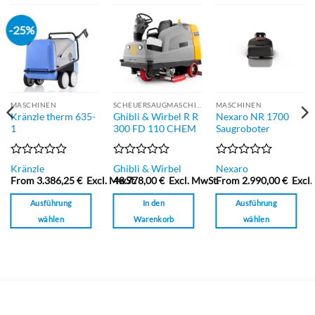
-25%
MASCHINEN
SCHEUERSAUGMASCHINEN
MASCHINEN
Kränzle therm 635-
Ghibli & Wirbel R R
Nexaro NR 1700
1
300 FD 110 CHEM
Saugroboter
Bewertet
Bewertet
Bewertet
Kränzle
Ghibli & Wirbel
Nexaro
mit
mit
mit
From
3.386,25
€
Excl. MwSt.
48.778,00
€
Excl. MwSt.
From
2.990,00
€
Excl.
0
0
0
von
von
von
Ausführung
In den
Ausführung
5
5
5
wählen
Warenkorb
wählen
Dieses
Dieses
Produkt
Produkt
weist
weist
mehrere
mehrere
Varianten
Varianten
auf.
auf.