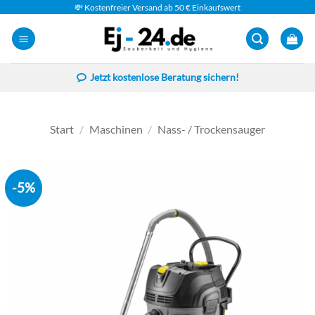
Zum
💸 Kostenfreier Versand ab 50 € Einkaufswert
Inhalt
springen
Jetzt kostenlose Beratung sichern!
Start
/
Maschinen
/
Nass- / Trockensauger
-5%