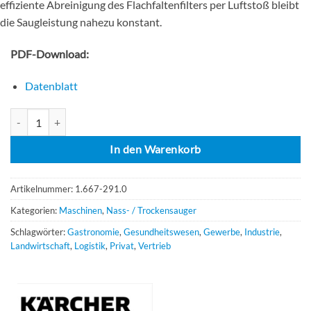
effiziente Abreinigung des Flachfaltenfilters per Luftstoß bleibt
die Saugleistung nahezu konstant.
PDF-Download:
Datenblatt
Kärcher Nass-/Trockensauger NT 65/2 AP Menge
In den Warenkorb
Artikelnummer:
1.667-291.0
Kategorien:
Maschinen
,
Nass- / Trockensauger
Schlagwörter:
Gastronomie
,
Gesundheitswesen
,
Gewerbe
,
Industrie
,
Landwirtschaft
,
Logistik
,
Privat
,
Vertrieb