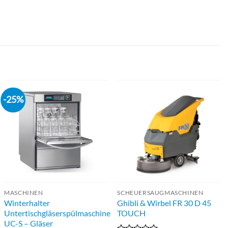
-25%
MASCHINEN
SCHEUERSAUGMASCHINEN
Winterhalter
Ghibli & Wirbel FR 30 D 45
Untertischgläserspülmaschine
TOUCH
UC-S – Gläser