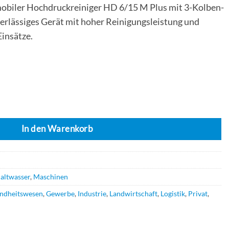
obiler Hochdruckreiniger HD 6/15 M Plus mit 3-Kolben-
rlässiges Gerät mit hoher Reinigungsleistung und
Einsätze.
HD 6/15 M PLUS Menge
In den Warenkorb
altwasser
,
Maschinen
ndheitswesen
,
Gewerbe
,
Industrie
,
Landwirtschaft
,
Logistik
,
Privat
,