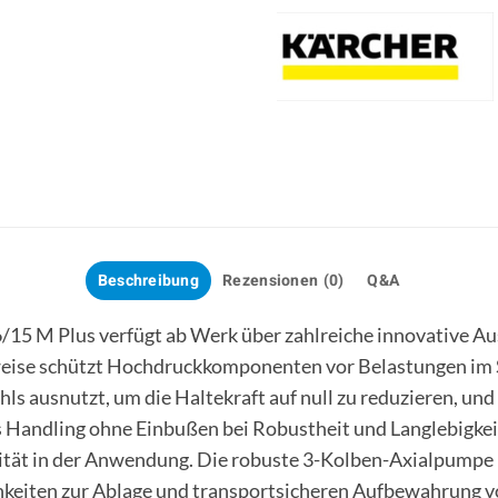
Beschreibung
Rezensionen (0)
Q&A
15 M Plus verfügt ab Werk über zahlreiche innovative A
weise schützt Hochdruckkomponenten vor Belastungen im 
s ausnutzt, um die Haltekraft auf null zu reduzieren, und
andling ohne Einbußen bei Robustheit und Langlebigkeit
bilität in der Anwendung. Die robuste 3-Kolben-Axialpumpe
chkeiten zur Ablage und transportsicheren Aufbewahrung v