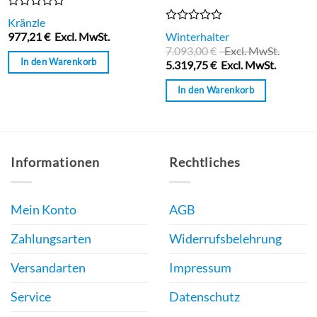
Bewertet
Kränzle
mit
Bewertet
977,21
€
Excl. MwSt.
Winterhalter
0
mit
7.093,00
€
Excl. MwSt.
von
0
In den Warenkorb
5
5.319,75
€
Excl. MwSt.
von
5
In den Warenkorb
Informationen
Rechtliches
Mein Konto
AGB
Zahlungsarten
Widerrufsbelehrung
Versandarten
Impressum
Service
Datenschutz