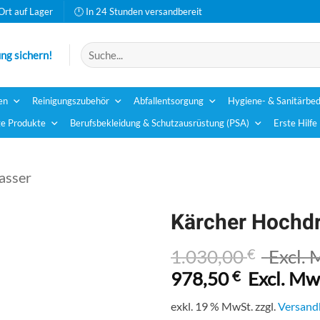
Ort auf Lager
🕛 In 24 Stunden versandbereit
Suchen
ng sichern!
nach:
en
Reinigungszubehör
Abfallentsorgung
Hygiene- & Sanitärbed
e Produkte
Berufsbekleidung & Schutzausrüstung (PSA)
Erste Hilfe
asser
Kärcher Hochdr
1.030,00
€
Excl. 
978,50
€
Excl. Mw
exkl. 19 % MwSt.
zzgl.
Versand