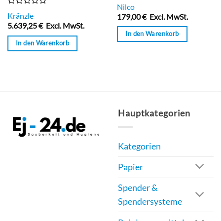
Bewertet
Nilco
mit
Bewertet
Kränzle
179,00
€
Excl. MwSt.
0
mit
5.639,25
€
Excl. MwSt.
von
0
In den Warenkorb
5
von
In den Warenkorb
5
Hauptkategorien
Kategorien
Papier
Spender &
Spendersysteme