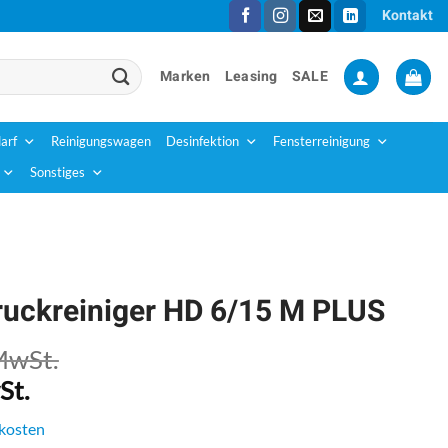
Kontakt
Marken
Leasing
SALE
arf
Reinigungswagen
Desinfektion
Fensterreinigung
Sonstiges
uckreiniger HD 6/15 M PLUS
MwSt.
St.
kosten