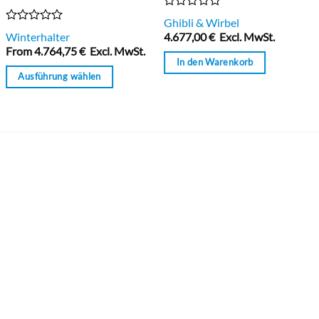
Bewertet
Ghibli & Wirbel
mit
Bewertet
Winterhalter
4.677,00
€
Excl. MwSt.
0
mit
From
4.764,75
€
Excl. MwSt.
von
0
In den Warenkorb
5
von
Ausführung wählen
5
Dieses
Produkt
weist
mehrere
Varianten
auf.
Die
Optionen
können
auf
der
Produktseite
gewählt