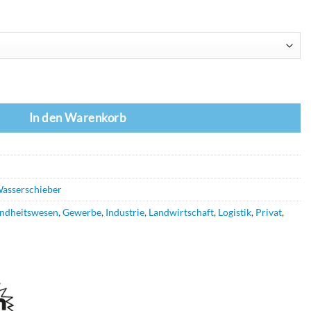
mit Wechselprofil Menge
In den Warenkorb
asserschieber
ndheitswesen
,
Gewerbe
,
Industrie
,
Landwirtschaft
,
Logistik
,
Privat
,