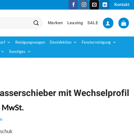
Kontakt
Marken
Leasing
SALE
arf
Reinigungswagen
Desinfektion
Fensterreinigung
Sonstiges
sserschieber mit Wechselprofil
. MwSt.
n
tschuk