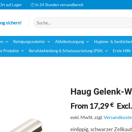
Ort auf Lager
🕛 In 24 Stunden versandbereit
Suchen
ng sichern!
nach:
en
Reinigungszubehör
Abfallentsorgung
Hygiene- & Sanitärbed
e Produkte
Berufsbekleidung & Schutzausrüstung (PSA)
Erste Hilfe
Haug Gelenk-Wa
From
17,29
€
Excl
exkl. MwSt.
zzgl.
Versandkoste
einlippig, schwarzer Zellkau