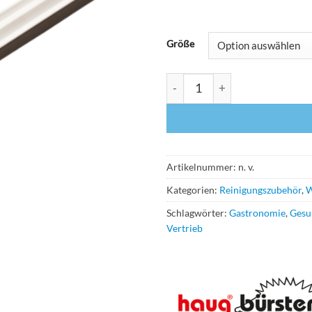
Größe
Haug Gelenk-Wasserschieber 
Artikelnummer:
n. v.
Kategorien:
Reinigungszubehör
,
W
Schlagwörter:
Gastronomie
,
Gesu
Vertrieb