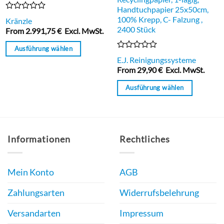
Handtuchpapier 25x50cm,
Bewertet
100% Krepp, C- Falzung ,
Kränzle
mit
2400 Stück
From
2.991,75
€
Excl. MwSt.
0
von
Ausführung wählen
5
Bewertet
E.J. Reinigungssysteme
Dieses
mit
From
29,90
€
Excl. MwSt.
0
Produkt
von
weist
Ausführung wählen
5
mehrere
Dieses
Varianten
Produkt
auf.
weist
Die
Informationen
Rechtliches
mehrere
Optionen
Varianten
können
auf.
Mein Konto
AGB
auf
Die
der
Optionen
Zahlungsarten
Widerrufsbelehrung
Produktseite
können
gewählt
Versandarten
Impressum
auf