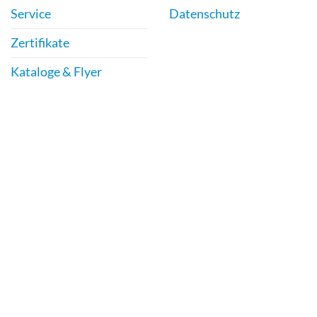
werden
der
Service
Datenschutz
Produktseite
gewählt
Zertifikate
werden
Kataloge & Flyer