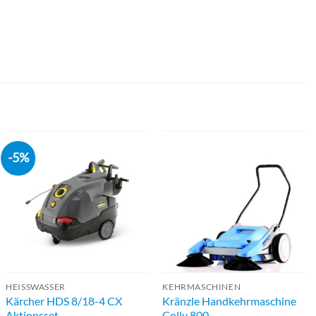
-5%
HEISSWASSER
KEHRMASCHINEN
Kärcher HDS 8/18-4 CX
Kränzle Handkehrmaschine
Aktionsset
Colly 800