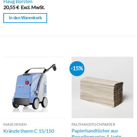
Haug Bürsten
mit
20,55
€
Excl. MwSt.
0
von
In den Warenkorb
5
-15%
MASCHINEN
FALTHANDTUCHPAPIER
Papierhandtücher aus
Kränzle therm C 15/150
Recyclingpapier, 1-lagig,