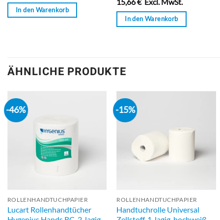
15,66
€
Excl. MwSt.
von
0
In den Warenkorb
5
von
In den Warenkorb
5
ÄHNLICHE PRODUKTE
-46%
-15%
ROLLENHANDTUCHPAPIER
ROLLENHANDTUCHPAPIER
Lucart Rollenhandtücher
Handtuchrolle Universal
Hygenius Hands RC, 2-lagig,
Zellstoff, 1-lagig, hochweiß,