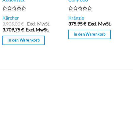
Bewertet
Bewertet
Kärcher
Kränzle
mit
mit
3.905,00
€
Excl. MwSt.
375,95
€
Excl. MwSt.
0
0
3.709,75
€
Excl. MwSt.
von
von
In den Warenkorb
5
5
In den Warenkorb