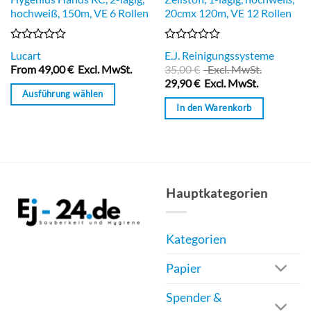
hochweiß, 150m, VE 6 Rollen
20cmx 120m, VE 12 Rollen
Bewertet
Bewertet
Lucart
E.J. Reinigungssysteme
mit
mit
From
49,00
€
Excl. MwSt.
35,00
€
Excl. MwSt.
0
0
29,90
€
Excl. MwSt.
von
von
Ausführung wählen
5
5
In den Warenkorb
Dieses
Produkt
weist
mehrere
Varianten
Hauptkategorien
auf.
Die
Optionen
Kategorien
können
Papier
auf
der
Spender &
Produktseite