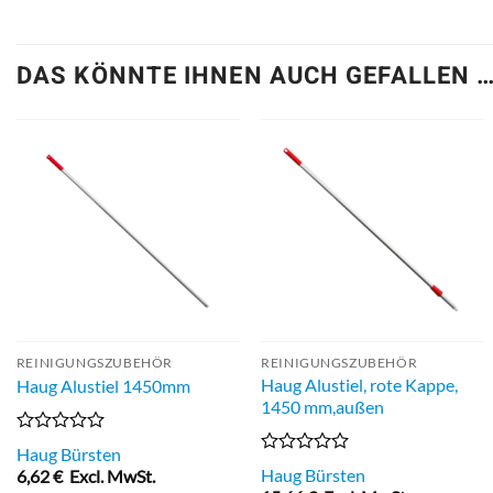
DAS KÖNNTE IHNEN AUCH GEFALLEN 
REINIGUNGSZUBEHÖR
REINIGUNGSZUBEHÖR
Haug Alustiel, rote Kappe,
Haug Alustiel 1450mm
1450 mm,außen
Bewertet
Haug Bürsten
mit
Bewertet
Haug Bürsten
6,62
€
Excl. MwSt.
0
mit