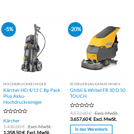
-5%
-20%
HOCHDRUCKREINIGER
SCHEUERSAUGMASCHINEN
Kärcher HD 4/11 C Bp Pack
Ghibli & Wirbel FR 30 D 50
Plus Akku-
TOUCH
Hochdruckreiniger
Bewertet
4.572,00
€
Excl. MwSt.
mit
Bewertet
3.657,60
€
Excl. MwSt.
Kärcher
0
mit
1.430,00
€
Excl. MwSt.
von
0
In den Warenkorb
5
1.358,50
€
Excl. MwSt.
von