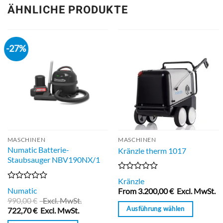
ÄHNLICHE PRODUKTE
-27%
MASCHINEN
MASCHINEN
Numatic Batterie-
Kränzle therm 1017
Staubsauger NBV190NX/1
Bewertet
Kränzle
mit
Bewertet
Numatic
From
3.200,00
€
Excl. MwSt.
0
mit
990,00
€
Excl. MwSt.
von
0
Ausführung wählen
5
722,70
€
Excl. MwSt.
von
5
Dieses