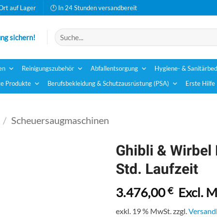
Ort auf Lager
🕛 In 24 Stunden versandbereit
Suchen
ng sichern!
nach:
en
Reinigungszubehör
Abfallentsorgung
Hygiene- & Sanitärbed
e Produkte
Berufsbekleidung & Schutzausrüstung (PSA)
Erste Hilfe
/
Scheuersaugmaschinen
Ghibli & Wirbel
Std. Laufzeit
3.476,00
€
Excl. 
exkl. 19 % MwSt.
zzgl.
Versand