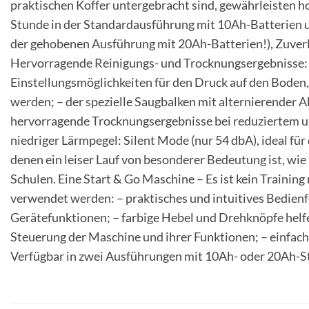
praktischen Koffer untergebracht sind, gewährleisten h
Stunde in der Standardausführung mit 10Ah-Batterien u
der gehobenen Ausführung mit 20Ah-Batterien!), Zuverl
Hervorragende Reinigungs- und Trocknungsergebnisse: –
Einstellungsmöglichkeiten für den Druck auf den Boden,
werden; – der spezielle Saugbalken mit alternierender A
hervorragende Trocknungsergebnisse bei reduziertem u
niedriger Lärmpegel: Silent Mode (nur 54 dbA), ideal für
denen ein leiser Lauf von besonderer Bedeutung ist, w
Schulen. Eine Start & Go Maschine – Es ist kein Trainin
verwendet werden: – praktisches und intuitives Bedienf
Gerätefunktionen; – farbige Hebel und Drehknöpfe helf
Steuerung der Maschine und ihrer Funktionen; – einfach
Verfügbar in zwei Ausführungen mit 10Ah- oder 20Ah-S