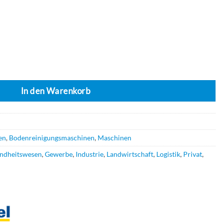
 M33 BC 20 AH - 2 Std. Laufzeit Menge
In den Warenkorb
en
,
Bodenreinigungsmaschinen
,
Maschinen
ndheitswesen
,
Gewerbe
,
Industrie
,
Landwirtschaft
,
Logistik
,
Privat
,