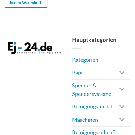
In den Warenkorb
Produkt
weist
mehrere
Varianten
auf.
Hauptkategorien
Die
Optionen
Kategorien
können
auf
Papier
der
Produktseite
Spender &
gewählt
Spendersysteme
werden
Reinigungsmittel
Maschinen
Reinigungszubehör