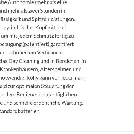
ohe Autonomie (mehr als eine
nd mehr als zwei Stunden in
ässigkeit und Spitzenleistungen.
 zylindrischer Kopf mit drei
 um mit jedem Schmutz fertig zu
bsaugung (patentiert) garantiert
nd optimiertem Verbrauch;-
 das Day Cleaning und in Bereichen, in
ie Krankenhäusern, Altersheimen und
g notwendig, Rolly kann von jedermann
eld zur optimalen Steuerung der
en dem Bediener bei der täglichen
e und schnelle ordentliche Wartung.
tandardbatterien.