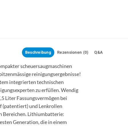
Beschreibung
Rezensionen (0)
Q&A
 kompakter scheuersaugmaschinen
 spitzenmässige reinigungsergebnisse!
stem integrierten technischen
nigungsexperten zu erfüllen. Wendig
7,5 Liter Fassungsvermögen bei
(patentiert) und Lenkrollen
n Bereichen. Lithiumbatterie:
uesten Generation, die in einem