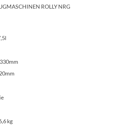
UGMASCHINEN ROLLY NRG
,5l
: 330mm
 420mm
ie
6,6 kg