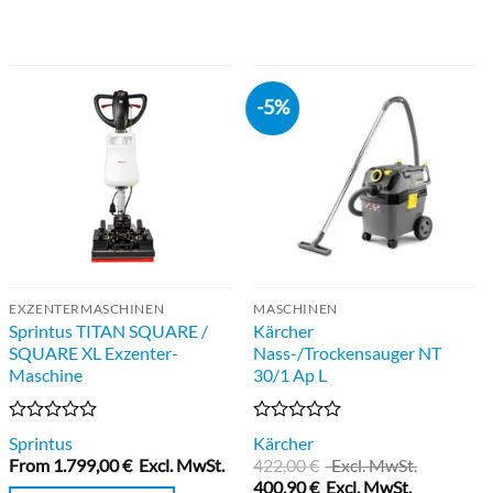
-5%
EXZENTERMASCHINEN
MASCHINEN
Sprintus TITAN SQUARE /
Kärcher
SQUARE XL Exzenter-
Nass-/Trockensauger NT
Maschine
30/1 Ap L
Bewertet
Bewertet
Sprintus
Kärcher
mit
mit
From
1.799,00
€
Excl. MwSt.
422,00
€
Excl. MwSt.
0
0
400,90
€
Excl. MwSt.
von
von