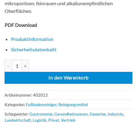
mikroporösen, feinrauen und alkaliunempfindlichen
Oberflächen.
PDF Download
Produktinformation
Sicherheitsdatenbaltt
Buzil G 490 Erol 12x1 Liter Intensivreiniger für Feinsteinzeugfliesen, 
In den Warenkorb
Artikelnummer:
402013
Kategorien:
Fußbodenreiniger
,
Reinigungsmittel
Schlagwörter:
Gastronomie
,
Gesundheitswesen
,
Gewerbe
,
Industrie
,
Landwirtschaft
,
Logistik
,
Privat
,
Vertrieb