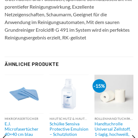
porentiefer Reinigungswirkung, Exzellente
Netzeigenschaften, Schaumarm, Geeignet für die
Anwendung im Reinigungsautomaten, Mit dem sauren
Grundreiniger Erolcid® G 491 im System wird ein perfektes
Reinigungsergebnis erzielt, RK-gelistet
ÄHNLICHE PRODUKTE
-15%
MIKROFASERTÜCHER
HAUTSCHUTZ & HAUTPFLEGE
ROLLENHANDTUCHPAPIER
E.J.
Schülke Sensiva
Handtuchrolle
Microfasertücher
Protective Emulsion
Universal Zellstoff,
40×40 cm blau
– Schutzlotion
1-lagig, hochweiß,