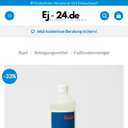
Zum
💸 Kostenfreier Versand ab 50 € Einkaufswert
Inhalt
springen
Jetzt kostenlose Beratung sichern!
Start
/
Reinigungsmittel
/
Fußbodenreiniger
-33%