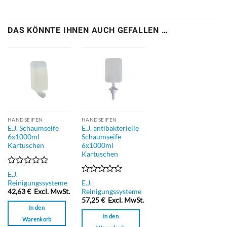
DAS KÖNNTE IHNEN AUCH GEFALLEN …
HANDSEIFEN
HANDSEIFEN
E.J. Schaumseife
E.J. antibakterielle
6x1000ml
Schaumseife
Kartuschen
6x1000ml
Kartuschen
Bewertet
E.J.
mit
Bewertet
Reinigungssysteme
E.J.
0
mit
42,63
€
Excl. MwSt.
Reinigungssysteme
von
0
57,25
€
Excl. MwSt.
5
von
In den
5
In den
Warenkorb