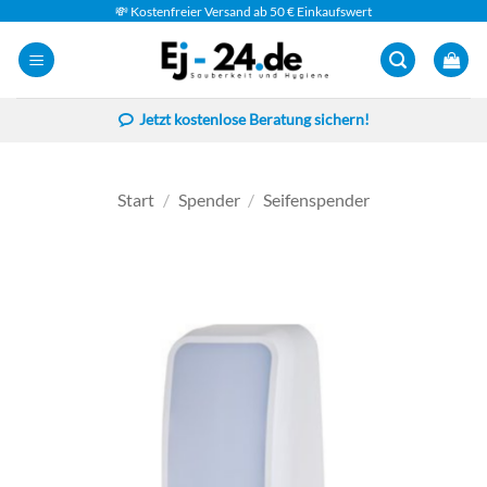
Zum
💸 Kostenfreier Versand ab 50 € Einkaufswert
Inhalt
springen
Jetzt kostenlose Beratung sichern!
Start
/
Spender
/
Seifenspender