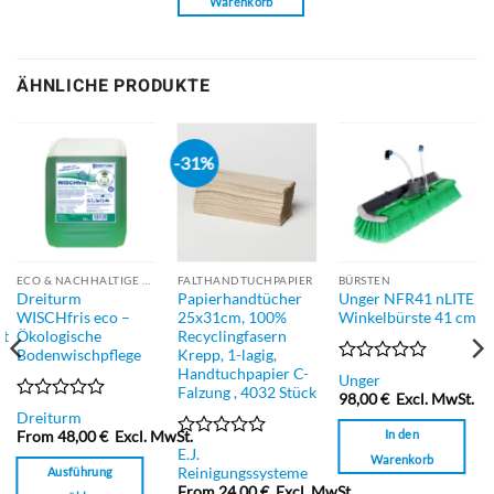
Warenkorb
ÄHNLICHE PRODUKTE
-31%
ECO & NACHHALTIGE PRODUKTE
FALTHANDTUCHPAPIER
BÜRSTEN
Dreiturm
Papierhandtücher
Unger NFR41 nLITE
WISCHfris eco –
25x31cm, 100%
Winkelbürste 41 cm
ät
Ökologische
Recyclingfasern
Bodenwischpflege
Krepp, 1-lagig,
Handtuchpapier C-
Bewertet
Unger
Falzung , 4032 Stück
mit
98,00
€
Excl. MwSt.
0
Bewertet
Dreiturm
von
mit
In den
From
48,00
€
Excl. MwSt.
5
0
Bewertet
E.J.
Warenkorb
von
mit
Ausführung
Reinigungssysteme
5
0
From
24,00
€
Excl. MwSt.