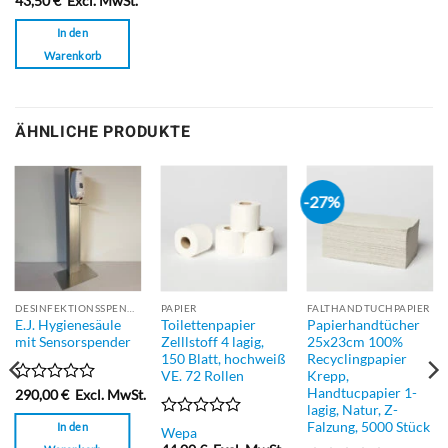
43,50
€
Excl. MwSt.
von
5
In den
Warenkorb
ÄHNLICHE PRODUKTE
-27%
DESINFEKTIONSSPENDER
PAPIER
FALTHANDTUCHPAPIER
E.J. Hygienesäule
Toilettenpapier
Papierhandtücher
mit Sensorspender
Zelllstoff 4 lagig,
25x23cm 100%
150 Blatt, hochweiß
Recyclingpapier
VE. 72 Rollen
Krepp,
Handtucpapier 1-
Bewertet
290,00
€
Excl. MwSt.
lagig, Natur, Z-
mit
0
Falzung, 5000 Stück
In den
Bewertet
Wepa
von
mit