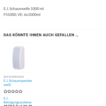
E.J. Schaumseife 1000 ml
FS1000, VE: 6x1000ml
DAS KÖNNTE IHNEN AUCH GEFALLEN …
SEIFENSPENDER
E.J. Schaumspender
weiß
Bewertet
E.J.
mit
Reinigungssysteme
0