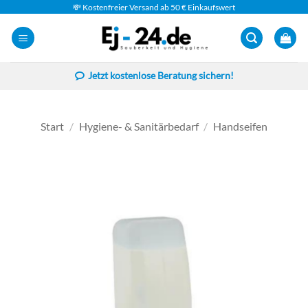
Zum
💸 Kostenfreier Versand ab 50 € Einkaufswert
Inhalt
springen
Jetzt kostenlose Beratung sichern!
Start
/
Hygiene- & Sanitärbedarf
/
Handseifen