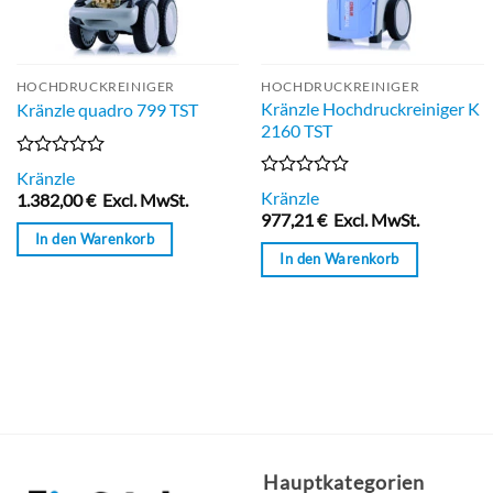
HOCHDRUCKREINIGER
HOCHDRUCKREINIGER
Kränzle Hochdruckreiniger K
Kränzle quadro 799 TST
2160 TST
Bewertet
Kränzle
mit
Bewertet
Kränzle
1.382,00
€
Excl. MwSt.
0
mit
977,21
€
Excl. MwSt.
von
0
In den Warenkorb
5
von
In den Warenkorb
5
Hauptkategorien