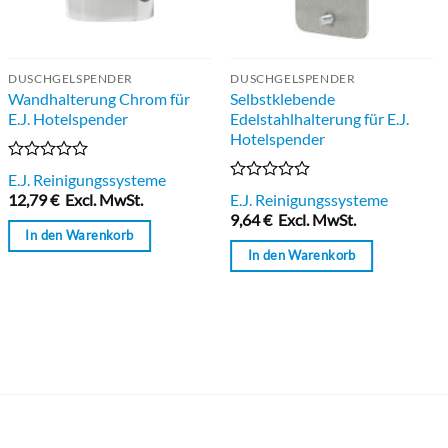
DUSCHGELSPENDER
DUSCHGELSPENDER
Wandhalterung Chrom für
Selbstklebende
E.J. Hotelspender
Edelstahlhalterung für E.J.
Hotelspender
Bewertet
E.J. Reinigungssysteme
mit
Bewertet
12,79
€
Excl. MwSt.
E.J. Reinigungssysteme
0
mit
9,64
€
Excl. MwSt.
von
0
In den Warenkorb
5
von
In den Warenkorb
5