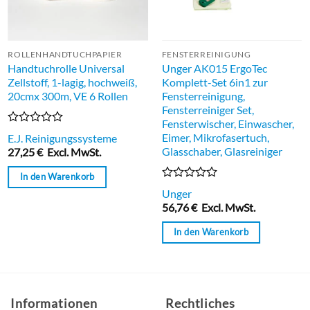
ROLLENHANDTUCHPAPIER
FENSTERREINIGUNG
Handtuchrolle Universal
Unger AK015 ErgoTec
Zellstoff, 1-lagig, hochweiß,
Komplett-Set 6in1 zur
20cmx 300m, VE 6 Rollen
Fensterreinigung,
Fensterreiniger Set,
Fensterwischer, Einwascher,
Bewertet
Eimer, Mikrofasertuch,
E.J. Reinigungssysteme
mit
Glasschaber, Glasreiniger
27,25
€
Excl. MwSt.
0
von
In den Warenkorb
5
Bewertet
Unger
mit
56,76
€
Excl. MwSt.
0
von
In den Warenkorb
5
Informationen
Rechtliches