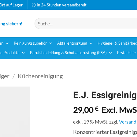
Ort auf Lager
🕛 In 24 Stunden versandbereit
Suchen
ng sichern!
nach:
en
Reinigungszubehör
Abfallentsorgung
Hygiene- & Sanitärbed
e Produkte
Berufsbekleidung & Schutzausrüstung (PSA)
Erste Hilfe
iger
/
Küchenreinigung
E.J. Essigreinig
29,00
€
Excl. MwS
exkl. 19 % MwSt.
zzgl.
Versand
Konzentrierter Essigreinig