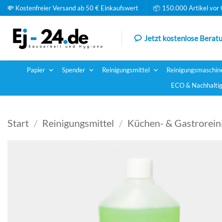
Zum
💸 Kostenfreier Versand ab 50 € Einkaufswert
📦 150.000 Artikel vor 
Inhalt
springen
Jetzt kostenlose Beratu
Papier
Spender
Reinigungsmittel
Reinigungsmaschin
ECO & Nachhaltig
Start
/
Reinigungsmittel
/
Küchen- & Gastrorein