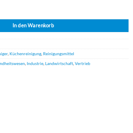
erie 12 x 1 l Menge
In den Warenkorb
iger
,
Küchenreinigung
,
Reinigungsmittel
ndheitswesen
,
Industrie
,
Landwirtschaft
,
Vertrieb