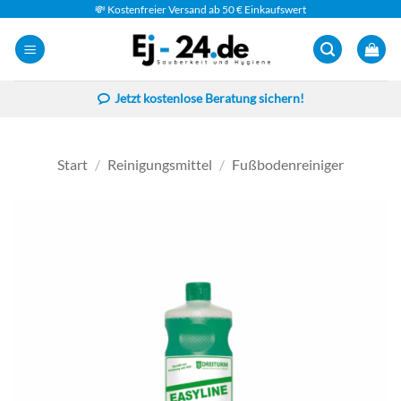
Zum
💸 Kostenfreier Versand ab 50 € Einkaufswert
Inhalt
springen
Jetzt kostenlose Beratung sichern!
Start
/
Reinigungsmittel
/
Fußbodenreiniger