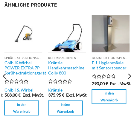
ÄHNLICHE PRODUKTE
SPRÜHEXTRAKTIONSGERÄT
KEHRMASCHINEN
DESINFEKTIONSSPENDER
Ghibli&Wirbel
Kränzle
E.J. Hygienesäule
POWER EXTRA 7P
Handkehrmaschine
mit Sensorspender
Sprühextraktionsgerät
Colly 800
Bewertet
290,00
€
Excl. MwSt.
mit
Bewertet
Bewertet
Ghibli & Wirbel
Kränzle
0
mit
mit
In den
t.
508,00
€
Excl. MwSt.
375,95
€
Excl. MwSt.
von
0
0
Warenkorb
5
von
von
In den
In den
5
5
Warenkorb
Warenkorb