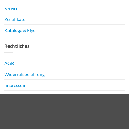
Service
Zertifikate
Kataloge & Flyer
Rechtliches
AGB
Widerrufsbelehrung
Impressum
Datenschutz
PayPal
Bank
Transfer
Copyright 2026 ©
NIRO Media