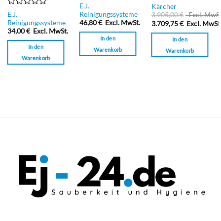
Bewertet
Bewertet
E.J.
Kärcher
mit
mit
Bewertet
E.J.
Reinigungssysteme
3.905,00
€
Excl. MwSt
0
0
mit
Reinigungssysteme
46,80
€
Excl. MwSt.
3.709,75
€
Excl. MwSt
von
von
0
34,00
€
Excl. MwSt.
5
5
von
In den
In den
5
In den
Warenkorb
Warenkorb
Warenkorb