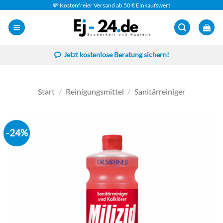
Zum
💸 Kostenfreier Versand ab 50 € Einkaufswert
Inhalt
springen
Jetzt kostenlose Beratung sichern!
Start
/
Reinigungsmittel
/
Sanitärreiniger
-24%