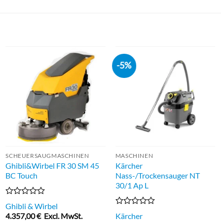
-5%
SCHEUERSAUGMASCHINEN
MASCHINEN
Ghibli&Wirbel FR 30 SM 45
Kärcher
BC Touch
Nass-/Trockensauger NT
30/1 Ap L
Bewertet
Ghibli & Wirbel
mit
Bewertet
4.357,00
€
Excl. MwSt.
Kärcher
0
mit