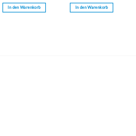
von
von
In den Warenkorb
In den Warenkorb
5
5