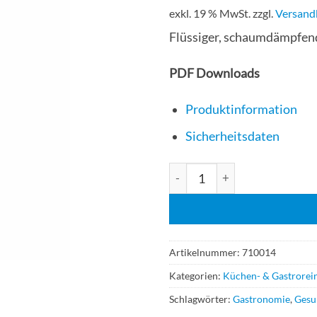
exkl. 19 % MwSt.
zzgl.
Versand
Flüssiger, schaumdämpfend
PDF Downloads
Produktinformation
Sicherheitsdaten
Winterhalter F865 Plus Alu-G
Artikelnummer:
710014
Kategorien:
Küchen- & Gastrorein
Schlagwörter:
Gastronomie
,
Gesu