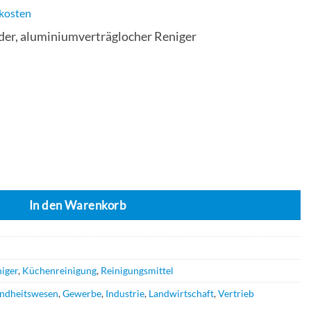
kosten
er, aluminiumverträglocher Reniger
erätereiniger für gewerbliche Gerätespülmaschinen, 25kg Menge
In den Warenkorb
iger
,
Küchenreinigung
,
Reinigungsmittel
ndheitswesen
,
Gewerbe
,
Industrie
,
Landwirtschaft
,
Vertrieb