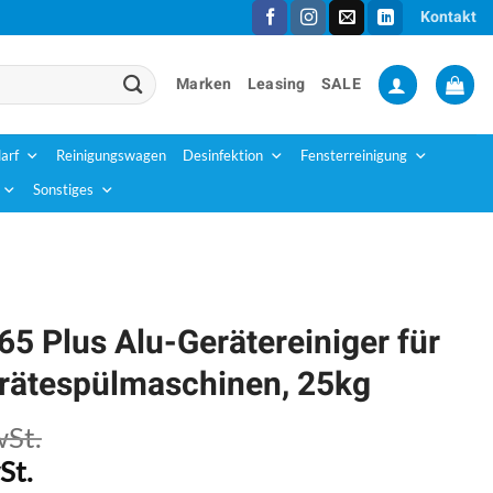
Kontakt
Marken
Leasing
SALE
arf
Reinigungswagen
Desinfektion
Fensterreinigung
Sonstiges
65 Plus Alu-Gerätereiniger für
rätespülmaschinen, 25kg
wSt.
St.