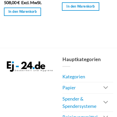
508,00
€
Excl. MwSt.
von
0
In den Warenkorb
5
von
In den Warenkorb
5
Hauptkategorien
Kategorien
Papier
Spender &
Spendersysteme