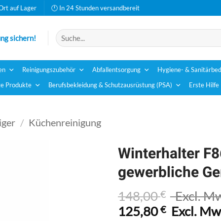
Ort auf Lager
🕛 In 24 Stunden versandbereit
Suchen
ng sichern!
nach:
en
Reinigungszubehör
Abfallentsorgung
Hygiene- & Sanitärbed
e Produkte
Berufsbekleidung & Schutzausrüstung (PSA)
Erste Hilfe
iger
/
Küchenreinigung
Winterhalter F8
gewerbliche Ge
148,00
€
Excl. M
125,80
€
Excl. Mw