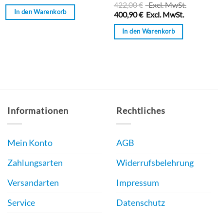
422,00
€
Excl. MwSt.
von
0
In den Warenkorb
5
400,90
€
Excl. MwSt.
von
5
In den Warenkorb
Informationen
Rechtliches
Mein Konto
AGB
Zahlungsarten
Widerrufsbelehrung
Versandarten
Impressum
Service
Datenschutz