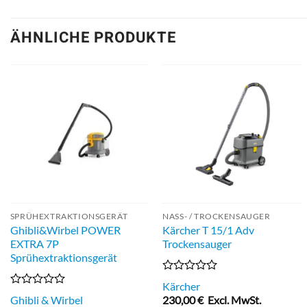
ÄHNLICHE PRODUKTE
SPRÜHEXTRAKTIONSGERÄT
NASS- / TROCKENSAUGER
Ghibli&Wirbel POWER
Kärcher T 15/1 Adv
EXTRA 7P
Trockensauger
Sprühextraktionsgerät
Bewertet
Kärcher
mit
Bewertet
Ghibli & Wirbel
230,00
€
Excl. MwSt.
0
mit