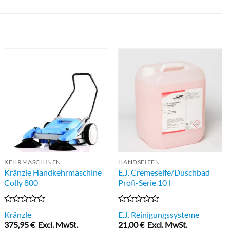
KEHRMASCHINEN
HANDSEIFEN
Kränzle Handkehrmaschine
E.J. Cremeseife/Duschbad
Colly 800
Profi-Serie 10 l
Bewertet
Bewertet
Kränzle
E.J. Reinigungssysteme
mit
mit
375,95
€
Excl. MwSt.
21,00
€
Excl. MwSt.
0
0