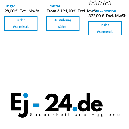
Bewertet
Bewertet
Unger
Kränzle
mit
mit
Bewertet
98,00
€
Excl. MwSt.
From
3.191,20
€
Excl. MwSt.
Ghibli & Wirbel
0
0
mit
.
372,00
€
Excl. MwSt.
von
von
0
In den
Ausführung
5
5
von
In den
Warenkorb
wählen
5
Warenkorb
Dieses
Produkt
weist
mehrere
Varianten
auf.
Die
Optionen
können
auf
der
Produktseite
gewählt
werden