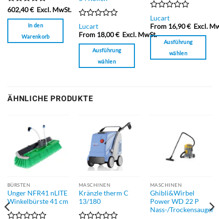
Bewertet
602,40
€
Excl. MwSt.
Bewertet
mit
Lucart
mit
Bewertet
0
In den
Lucart
From
16,90
€
Excl. Mw
0
mit
von
From
18,00
€
Excl. MwSt.
Warenkorb
von
0
5
Ausführung
5
von
Ausführung
wählen
5
wählen
Dieses
Dieses
Produkt
Produkt
weist
weist
mehrere
ÄHNLICHE PRODUKTE
mehrere
Varianten
Varianten
auf.
auf.
Die
Die
Optionen
Optionen
können
können
auf
auf
der
der
Produktseite
Produktseite
BÜRSTEN
MASCHINEN
MASCHINEN
gewählt
Unger NFR41 nLITE
Kränzle therm C
Ghibli&Wirbel
gewählt
werden
Winkelbürste 41 cm
13/180
Power WD 22 P
werden
Nass-/Trockensauger