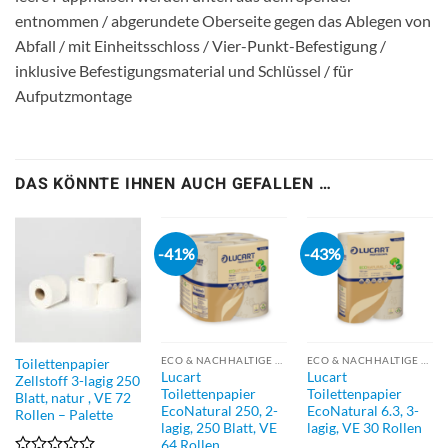
entnommen / abgerundete Oberseite gegen das Ablegen von
Abfall / mit Einheitsschloss / Vier-Punkt-Befestigung /
inklusive Befestigungsmaterial und Schlüssel / für
Aufputzmontage
DAS KÖNNTE IHNEN AUCH GEFALLEN …
-41%
-43%
ECO & NACHHALTIGE PRODUKTE
ECO & NACHHALTIGE PRODUKTE
Toilettenpapier
Lucart
Lucart
Zellstoff 3-lagig 250
Toilettenpapier
Toilettenpapier
Blatt, natur , VE 72
EcoNatural 250, 2-
EcoNatural 6.3, 3-
Rollen – Palette
lagig, 250 Blatt, VE
lagig, VE 30 Rollen
64 Rollen