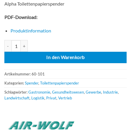
Alpha Toilettenpapierspender
PDF-Download:
Produktinformation
Air-Wolf Alpha Toilettenpapierspender Menge
In den Warenkorb
Artikelnummer:
60-101
Kategorien:
Spender
,
Toilettenpapierspender
Schlagwörter:
Gastronomie
,
Gesundheitswesen
,
Gewerbe
,
Industrie
,
Landwirtschaft
,
Logistik
,
Privat
,
Vertrieb