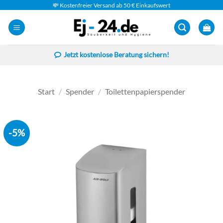
Zum
💸 Kostenfreier Versand ab 50 € Einkaufswert
Inhalt
springen
Jetzt kostenlose Beratung sichern!
Start
/
Spender
/
Toilettenpapierspender
-5%