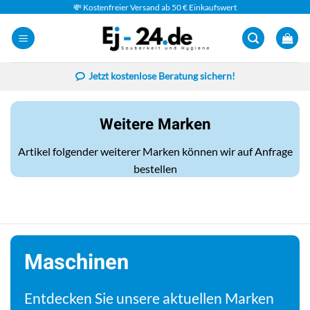
Zum
💸 Kostenfreier Versand ab 50 € Einkaufswert
Inhalt
springen
Jetzt kostenlose Beratung sichern!
Weitere Marken
Artikel folgender weiterer Marken können wir auf Anfrage
bestellen
Maschinen
Entdecken Sie unsere aktuellen Marken