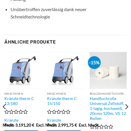
Unübertroffen zuverlässig dank neuer
Schneidtechnologie
ÄHNLICHE PRODUKTE
-15%
MASCHINEN
MASCHINEN
ROLLENHANDTUCHPAPIER
Kränzle therm C
Kränzle therm C
Handtuchrolle
13/180
15/150
Universal Zellstoff,
1-lagig, hochweiß,
20cmx 120m, VE 12
Rollen
Bewertet
Bewertet
Kränzle
Kränzle
mit
mit
l. MwSt.
From
3.191,20
€
Excl. MwSt.
From
2.991,75
€
Excl. MwSt.
0
0