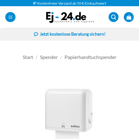
Zum
💸 Kostenfreier Versand ab 50 € Einkaufswert
Inhalt
springen
Jetzt kostenlose Beratung sichern!
Start
/
Spender
/
Papierhandtuchspender