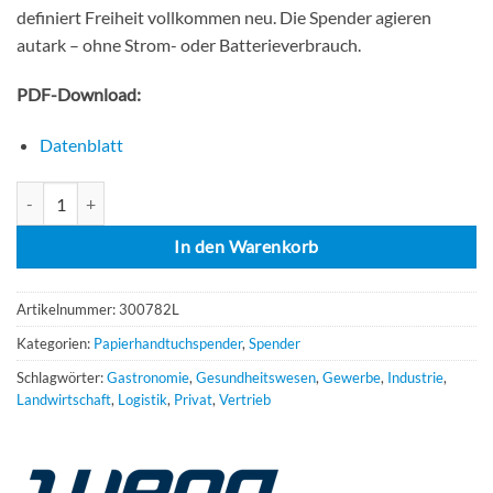
definiert Freiheit vollkommen neu. Die Spender agieren
autark – ohne Strom- oder Batterieverbrauch.
PDF-Download:
Datenblatt
Wepa Satino AutoCut Spender PT 1 Menge
In den Warenkorb
Artikelnummer:
300782L
Kategorien:
Papierhandtuchspender
,
Spender
Schlagwörter:
Gastronomie
,
Gesundheitswesen
,
Gewerbe
,
Industrie
,
Landwirtschaft
,
Logistik
,
Privat
,
Vertrieb