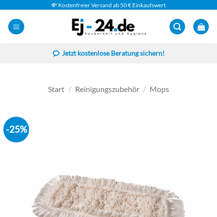
Zum
💸 Kostenfreier Versand ab 50 € Einkaufswert
Inhalt
springen
Jetzt kostenlose Beratung sichern!
Start
/
Reinigungszubehör
/
Mops
-25%