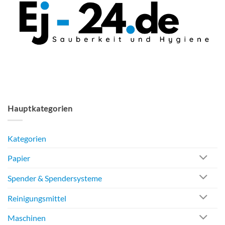
der
Produktseite
gewählt
werden
Hauptkategorien
Kategorien
Papier
Spender & Spendersysteme
Reinigungsmittel
Maschinen