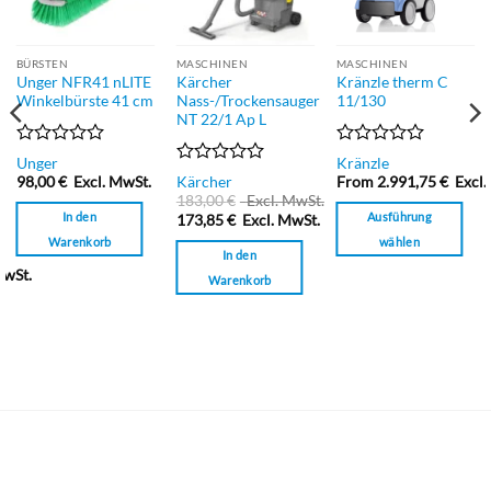
BÜRSTEN
MASCHINEN
MASCHINEN
Unger NFR41 nLITE
Kärcher
Kränzle therm C
Winkelbürste 41 cm
Nass-/Trockensauger
11/130
NT 22/1 Ap L
Bewertet
Bewertet
Unger
Kränzle
mit
mit
Bewertet
98,00
€
Excl. MwSt.
Kärcher
From
2.991,75
€
Excl.
0
0
mit
183,00
€
Excl. MwSt.
von
von
0
In den
Ausführung
173,85
€
Excl. MwSt.
5
5
von
Warenkorb
wählen
5
In den
Dieses
MwSt.
Warenkorb
Produkt
weist
mehrere
Varianten
auf.
Die
Optionen
können
auf