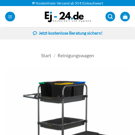
Zum
💸 Kostenfreier Versand ab 50 € Einkaufswert
Inhalt
springen
Jetzt kostenlose Beratung sichern!
Start
/
Reinigungswagen