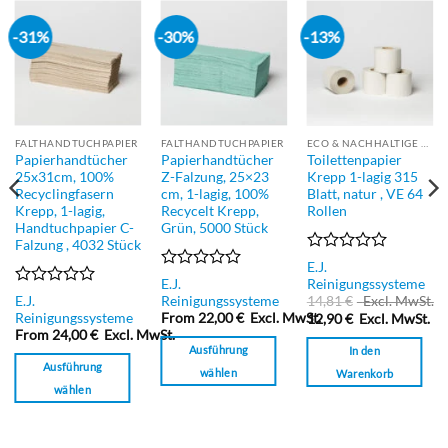
-31%
-30%
-13%
FALTHANDTUCHPAPIER
FALTHANDTUCHPAPIER
ECO & NACHHALTIGE PRODUKTE
Papierhandtücher
Papierhandtücher
Toilettenpapier
25x31cm, 100%
Z-Falzung, 25×23
Krepp 1-lagig 315
Recyclingfasern
cm, 1-lagig, 100%
Blatt, natur , VE 64
Krepp, 1-lagig,
Recycelt Krepp,
Rollen
Handtuchpapier C-
Grün, 5000 Stück
Falzung , 4032 Stück
Bewertet
E.J.
mit
Bewertet
E.J.
Reinigungssysteme
0
mit
Bewertet
E.J.
Reinigungssysteme
14,81
€
Excl. MwSt.
von
0
mit
Reinigungssysteme
From
22,00
€
Excl. MwSt.
12,90
€
Excl. MwSt.
5
von
0
From
24,00
€
Excl. MwSt.
5
von
Ausführung
In den
5
Ausführung
wählen
Warenkorb
wählen
Dieses
Dieses
Produkt
Produkt
weist