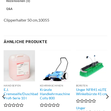
Rezensionen (0)
Q&A
Clipperhalter 50 cm,10055
ÄHNLICHE PRODUKTE
HANDSEIFEN
KEHRMASCHINEN
BÜRSTEN
E.J.
Kränzle
Unger NFR41 nLITE
Cremeseife/Duschbad
Handkehrmaschine
Winkelbürste 41 cm
Profi-Serie 10 l
Colly 800
Bewertet
Unger
mit