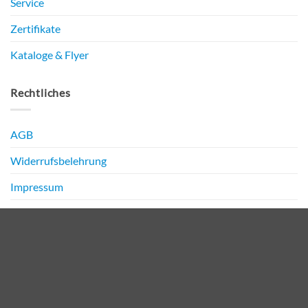
Service
Zertifikate
Kataloge & Flyer
Rechtliches
AGB
Widerrufsbelehrung
Impressum
Datenschutz
PayPal
Bank
Transfer
Copyright 2026 ©
NIRO Media