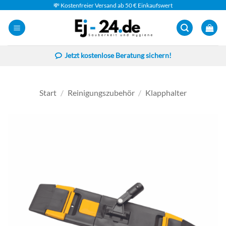
Zum
💸 Kostenfreier Versand ab 50 € Einkaufswert
Inhalt
springen
Jetzt kostenlose Beratung sichern!
Start
/
Reinigungszubehör
/
Klapphalter