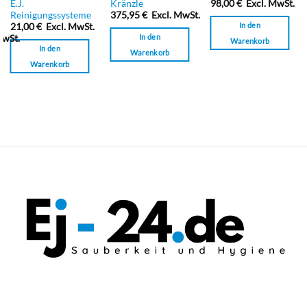
Bewertet
Bewertet
E.J.
Kränzle
98,00
€
Excl. MwSt.
0
mit
mit
Reinigungssysteme
375,95
€
Excl. MwSt.
von
0
0
In den
21,00
€
Excl. MwSt.
5
von
von
In den
MwSt.
Warenkorb
5
5
In den
Warenkorb
Warenkorb