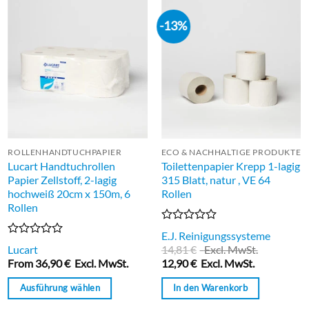
-13%
ROLLENHANDTUCHPAPIER
ECO & NACHHALTIGE PRODUKTE
Lucart Handtuchrollen
Toilettenpapier Krepp 1-lagig
Papier Zellstoff, 2-lagig
315 Blatt, natur , VE 64
hochweiß 20cm x 150m, 6
Rollen
Rollen
Bewertet
E.J. Reinigungssysteme
mit
Bewertet
Lucart
14,81
€
Excl. MwSt.
0
mit
From
36,90
€
Excl. MwSt.
12,90
€
Excl. MwSt.
von
0
5
von
Ausführung wählen
In den Warenkorb
5
Dieses