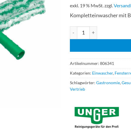
exkl. 19 % MwSt.
zzgl.
Versand
Kompletteinwascher mit Be
Unger StripWasher Monsoon 
Artikelnummer:
806341
Kategorien:
Einwascher
,
Fensterr
Schlagwörter:
Gastronomie
,
Gesu
Vertrieb