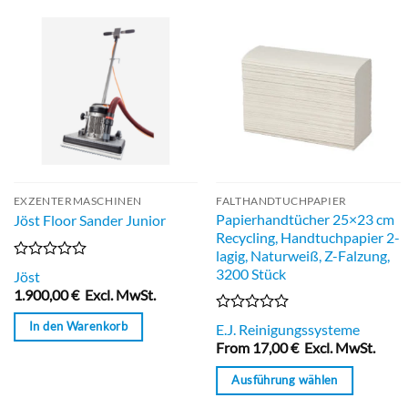
EXZENTERMASCHINEN
FALTHANDTUCHPAPIER
Papierhandtücher 25×23 cm
Jöst Floor Sander Junior
Recycling, Handtuchpapier 2-
lagig, Naturweiß, Z-Falzung,
Bewertet
3200 Stück
Jöst
mit
1.900,00
€
Excl. MwSt.
0
von
Bewertet
In den Warenkorb
5
E.J. Reinigungssysteme
mit
From
17,00
€
Excl. MwSt.
0
von
Ausführung wählen
5
Dieses