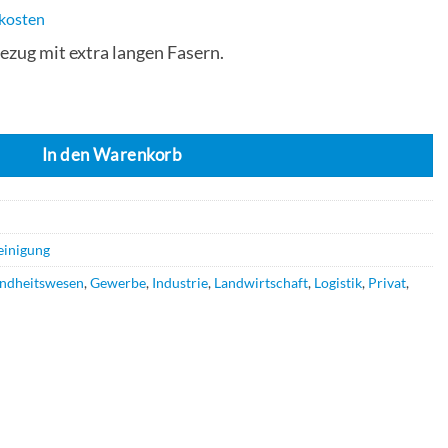
kosten
zug mit extra langen Fasern.
STRIP PAC - 45cm Menge
In den Warenkorb
einigung
ndheitswesen
,
Gewerbe
,
Industrie
,
Landwirtschaft
,
Logistik
,
Privat
,