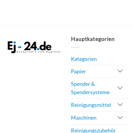
Produkt
weist
mehrere
Varianten
auf.
Hauptkategorien
Die
Optionen
Kategorien
können
auf
Papier
der
Produktseite
Spender &
gewählt
Spendersysteme
werden
Reinigungsmittel
Maschinen
Reinigungszubehör