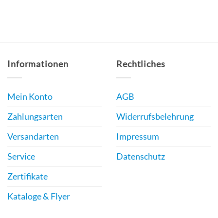
Produkt
weist
mehrere
Varianten
auf.
Informationen
Rechtliches
Die
Optionen
Mein Konto
AGB
können
auf
Zahlungsarten
Widerrufsbelehrung
der
Produktseite
Versandarten
Impressum
gewählt
Service
Datenschutz
werden
Zertifikate
Kataloge & Flyer