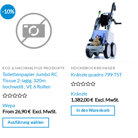
-10%
ECO & NACHHALTIGE PRODUKTE
HOCHDRUCKREINIGER
Toilettenpapier Jumbo RC
Kränzle quadro 799 TST
Tissue 2-lagig, 320m
hochweiß , VE 6 Rollen
Bewertet
Kränzle
mit
1.382,00
€
Excl. MwSt.
0
Bewertet
Wepa
von
mit
In den Warenkorb
5
From
26,90
€
Excl. MwSt.
0
von
Ausführung wählen
5
Dieses