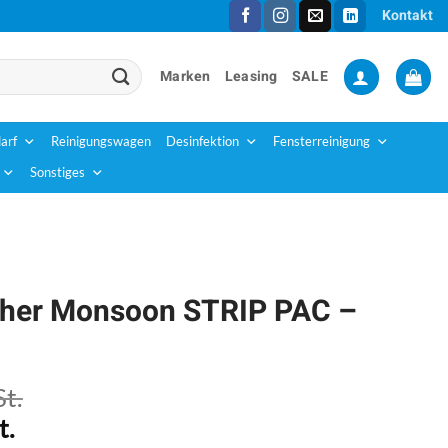
Kontakt
Marken
Leasing
SALE
arf
Reinigungswagen
Desinfektion
Fensterreinigung
Sonstiges
sher Monsoon STRIP PAC –
t.
t.