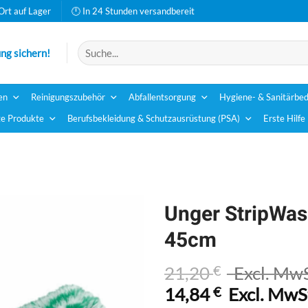
Ort auf Lager
🕛 In 24 Stunden versandbereit
Suchen
ng sichern!
nach:
en
Reinigungszubehör
Abfallentsorgung
Hygiene- & Sanitärbed
e Produkte
Berufsbekleidung & Schutzausrüstung (PSA)
Erste Hilfe
Unger StripWa
45cm
21,20
€
Excl. MwS
14,84
€
Excl. MwS