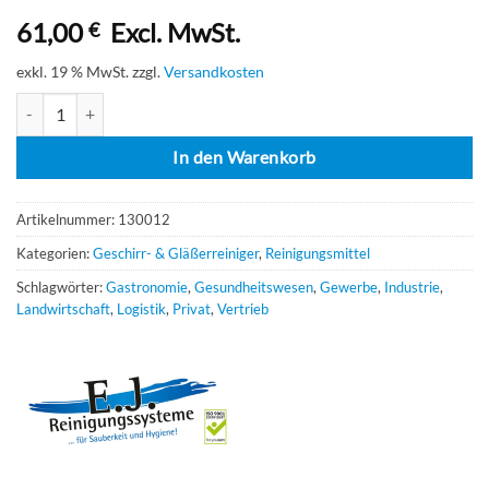
61,00
Excl. MwSt.
€
exkl. 19 % MwSt.
zzgl.
Versandkosten
Tin Tabs Profi-Serie 4x100 Tabs Menge
In den Warenkorb
Artikelnummer:
130012
Kategorien:
Geschirr- & Gläßerreiniger
,
Reinigungsmittel
Schlagwörter:
Gastronomie
,
Gesundheitswesen
,
Gewerbe
,
Industrie
,
Landwirtschaft
,
Logistik
,
Privat
,
Vertrieb