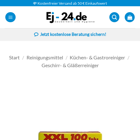
Zum
💸 Kostenfreier Versand ab 50 € Einkaufswert
Inhalt
springen
Jetzt kostenlose Beratung sichern!
Start
/
Reinigungsmittel
/
Küchen- & Gastroreiniger
/
Geschirr- & Gläßerreiniger