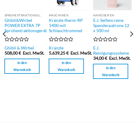
SPRÜHEXTRAKTIONSGERÄT
MASCHINEN
HANDSEIFEN
Ghibli&Wirbel
Kränzle therm-RP
E.J. Seifencreme
POWER EXTRA 7P
1400 mit
Spenderpatrone 12
Sprühextraktionsgerät
Schlauchtrommel
x 500 ml
Bewertet
Bewertet
Bewertet
E.J.
Ghibli & Wirbel
Kränzle
mit
mit
mit
Reinigungssysteme
508,00
€
Excl. MwSt.
5.639,25
€
Excl. MwSt.
0
0
0
34,00
€
Excl. MwSt.
von
von
von
In den
In den
5
5
5
In den
Warenkorb
Warenkorb
Warenkorb