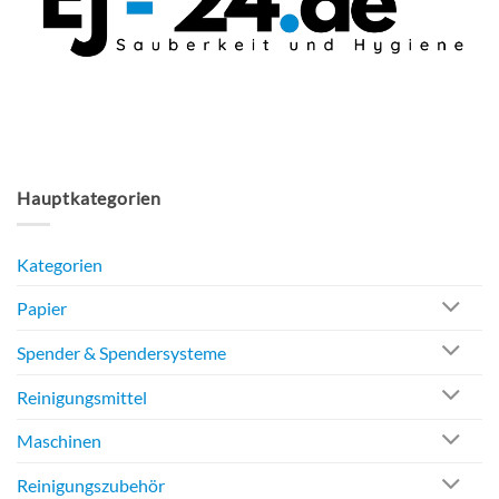
können
auf
der
Produktseite
gewählt
werden
Hauptkategorien
Kategorien
Papier
Spender & Spendersysteme
Reinigungsmittel
Maschinen
Reinigungszubehör