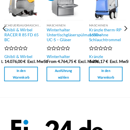
SCHEUERSAUGMASCHINEN
MASCHINEN
MASCHINEN
Ghibli & Wirbel
Winterhalter
Kränzle therm-RP
RACER R 85 FD 65
Untertischgläserspülmaschine
1600 ohne
BC
UC-S – Gläser
Schlauchtrommel
Bewertet
Bewertet
Bewertet
Ghibli & Wirbel
Winterhalter
Kränzle
mit
mit
mit
t.
14.076,00
€
Excl. MwSt.
From
4.764,75
€
Excl. MwSt.
5.396,17
€
Excl. MwSt
0
0
0
von
von
von
In den
Ausführung
In den
5
5
5
Warenkorb
wählen
Warenkorb
Dieses
Produkt
weist
mehrere
Varianten
auf.
Die
Optionen