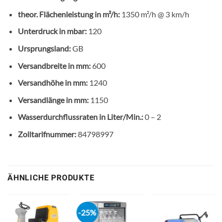
theor. Flächenleistung in m²/h:
1350 m²/h @ 3 km/h
Unterdruck in mbar:
120
Ursprungsland:
GB
Versandbreite in mm:
600
Versandhöhe in mm:
1240
Versandlänge in mm:
1150
Wasserdurchflussraten in Liter/Min.:
0 – 2
Zolltarifnummer:
84798997
ÄHNLICHE PRODUKTE
-25%