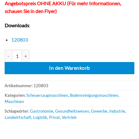
Angebotspreis OHNE AKKU (Für mehr Informationen,
schauen Sie in den Flyer)
Downloads
:
120803
Numatic TBL3045 Kompakte Scheuersaugmaschine (30 Liter, 450 mm 
In den Warenkorb
Artikelnummer:
120803
Kategorien:
Scheuersaugmaschinen
,
Bodenreinigungsmaschinen
,
Maschinen
Schlagwörter:
Gastronomie
,
Gesundheitswesen
,
Gewerbe
,
Industrie
,
Landwirtschaft
,
Logistik
,
Privat
,
Vertrieb