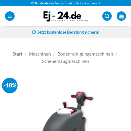
Zum
💸 Kostenfreier Versand ab 50 € Einkaufswert
Inhalt
springen
Jetzt kostenlose Beratung sichern!
Start
/
Maschinen
/
Bodenreinigungsmaschinen
/
Scheuersaugmaschinen
-18%