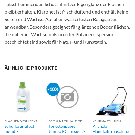
rutschhemmenden Schutzfilm. Der Eigenglanz der Flächen
bleibt erhalten. Klaronet ist frisch duftend und enthält keine
Seifen und Wachse. Auf allen wasserfesten Belagsarten
anwendbar. Besonders geeignet für glänzende Bodenflächen,
die mit einer Wachsemulsion oder Polymerdispersion
beschichtet sind sowie für Natur- und Kunststein.
ÄHNLICHE PRODUKTE
-10%
FLÄCHENDESINFEKTION
ECO & NACHHALTIGE PRODUKTE
KEHRMASCHINEN
Schülke antifect n
Toilettenpapier
Kränzle
liquid –
Jumbo RC Tissue 2-
Handkehrmaschine