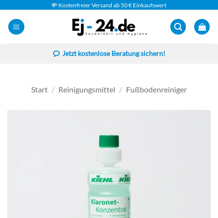
Zum
💸 Kostenfreier Versand ab 50 € Einkaufswert
Inhalt
springen
Jetzt kostenlose Beratung sichern!
Start
/
Reinigungsmittel
/
Fußbodenreiniger