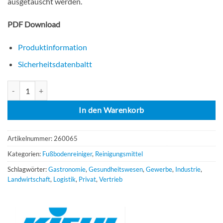
ausgetauscht werden.
PDF Download
Produktinformation
Sicherheitsdatenbaltt
Kiehl Klaronet 6x1 Liter Klar-Wischpflege Menge
In den Warenkorb
Artikelnummer:
260065
Kategorien:
Fußbodenreiniger
,
Reinigungsmittel
Schlagwörter:
Gastronomie
,
Gesundheitswesen
,
Gewerbe
,
Industrie
,
Landwirtschaft
,
Logistik
,
Privat
,
Vertrieb