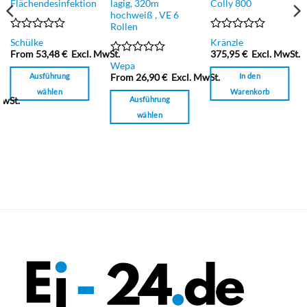
Flächendesinfektion
lagig, 320m
Colly 800
hochweiß , VE 6
Rollen
Bewertet
Bewertet
Schülke
Kränzle
mit
mit
From
53,48
€
Excl. MwSt.
375,95
€
Excl. MwSt.
0
0
Bewertet
Wepa
von
von
mit
Ausführung
In den
From
26,90
€
Excl. MwSt.
5
5
0
wählen
Warenkorb
von
Ausführung
MwSt.
5
Dieses
wählen
Produkt
Dieses
weist
Produkt
mehrere
weist
Varianten
mehrere
auf.
Varianten
Die
auf.
Optionen
Die
können
Optionen
auf
können
der
auf
Produktseite
der
gewählt
Produktseite
werden
gewählt