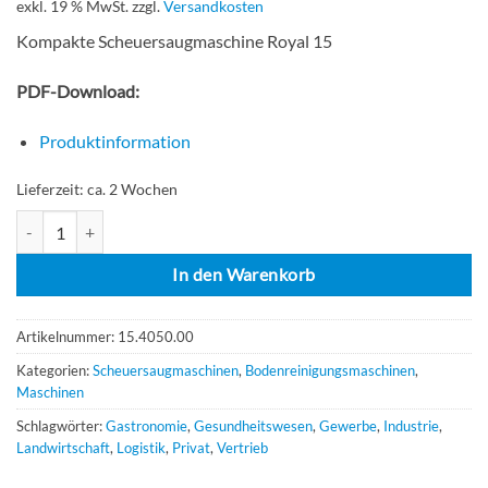
exkl. 19 % MwSt.
zzgl.
Versandkosten
Kompakte Scheuersaugmaschine Royal 15
PDF-Download:
Produktinformation
Lieferzeit:
ca. 2 Wochen
Ghibli & Wirbel Royal 15 M 38 BC - Lithium Plus (2 Std. Laufzeit) Men
In den Warenkorb
Artikelnummer:
15.4050.00
Kategorien:
Scheuersaugmaschinen
,
Bodenreinigungsmaschinen
,
Maschinen
Schlagwörter:
Gastronomie
,
Gesundheitswesen
,
Gewerbe
,
Industrie
,
Landwirtschaft
,
Logistik
,
Privat
,
Vertrieb