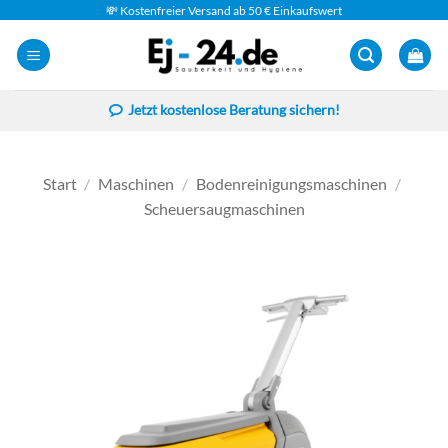
Zum
💸 Kostenfreier Versand ab 50 € Einkaufswert
Inhalt
springen
Jetzt kostenlose Beratung sichern!
Start
/
Maschinen
/
Bodenreinigungsmaschinen
/
Scheuersaugmaschinen