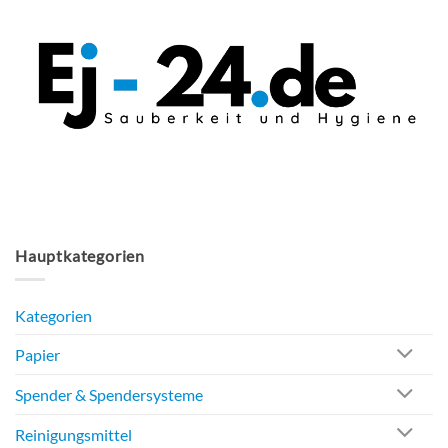
auf.
Die
Optionen
können
auf
der
Produktseite
gewählt
werden
Hauptkategorien
Kategorien
Papier
Spender & Spendersysteme
Reinigungsmittel