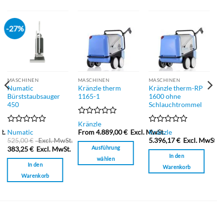
-27%
MASCHINEN
MASCHINEN
MASCHINEN
Numatic
Kränzle therm
Kränzle therm-RP
Bürststaubsauger
1165-1
1600 ohne
450
Schlauchtrommel
Bewertet
Kränzle
mit
Bewertet
Bewertet
t.
Numatic
From
4.889,00
€
Excl. MwSt.
Kränzle
0
mit
mit
525,00
€
Excl. MwSt.
5.396,17
€
Excl. MwSt
von
0
0
Ausführung
383,25
€
Excl. MwSt.
5
von
von
In den
wählen
5
5
In den
Warenkorb
Dieses
Warenkorb
Produkt
weist
mehrere
Varianten