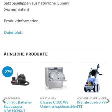
Satz Sauglippen aus natürliche Gummi
(vorne/hinten)
Produktinformation:
Datenblatt
ÄHNLICHE PRODUKTE
-27%
MASCHINEN
MASCHINEN
HOCHDRUCKREINIGER
Numatic Batterie-
Classeq C 500 WS
Kränzle quadro 799
Staubsauger
Untertischspülmaschine
TST
NBV190NX/1