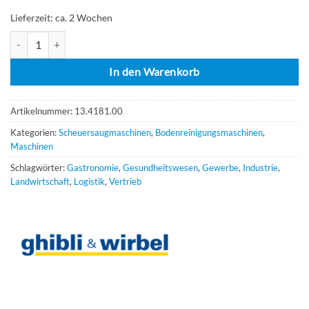
Lieferzeit:
ca. 2 Wochen
Ghibli & Wirbel FR 30 D 50 BC TOUCH Menge
In den Warenkorb
Artikelnummer:
13.4181.00
Kategorien:
Scheuersaugmaschinen
,
Bodenreinigungsmaschinen
,
Maschinen
Schlagwörter:
Gastronomie
,
Gesundheitswesen
,
Gewerbe
,
Industrie
,
Landwirtschaft
,
Logistik
,
Vertrieb