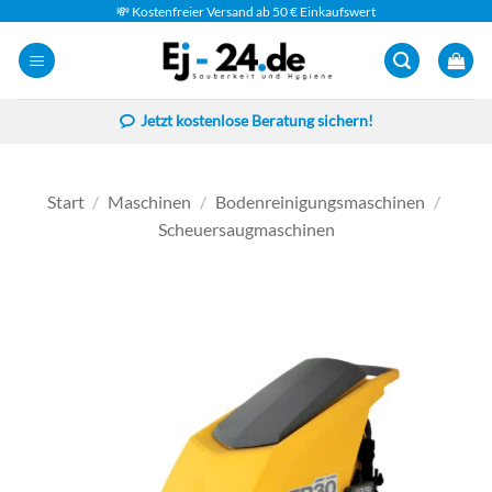
Zum
💸 Kostenfreier Versand ab 50 € Einkaufswert
Inhalt
springen
Jetzt kostenlose Beratung sichern!
Start
/
Maschinen
/
Bodenreinigungsmaschinen
/
Scheuersaugmaschinen