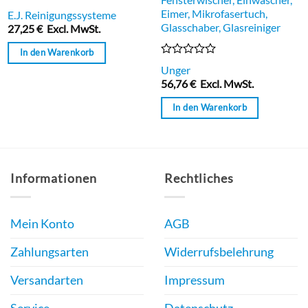
Bewertet
Eimer, Mikrofasertuch,
E.J. Reinigungssysteme
mit
Glasschaber, Glasreiniger
27,25
€
Excl. MwSt.
0
von
In den Warenkorb
5
Bewertet
Unger
mit
56,76
€
Excl. MwSt.
0
von
In den Warenkorb
5
Informationen
Rechtliches
Mein Konto
AGB
Zahlungsarten
Widerrufsbelehrung
Versandarten
Impressum