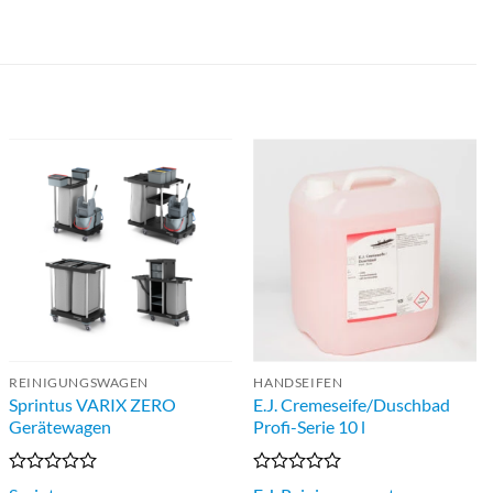
REINIGUNGSWAGEN
HANDSEIFEN
Sprintus VARIX ZERO
E.J. Cremeseife/Duschbad
Gerätewagen
Profi-Serie 10 l
Bewertet
Bewertet