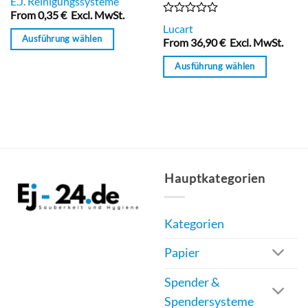
E.J. Reinigungssysteme
mit
From
0,35
€
Excl. MwSt.
0
Bewertet
Lucart
von
mit
Ausführung wählen
5
From
36,90
€
Excl. MwSt.
0
von
Dieses
Ausführung wählen
5
Produkt
Dieses
weist
Produkt
mehrere
weist
Varianten
mehrere
auf.
Varianten
Die
auf.
Hauptkategorien
Optionen
Die
können
Optionen
auf
Kategorien
können
der
auf
Produktseite
Papier
der
gewählt
Produktseite
Spender &
werden
gewählt
Spendersysteme