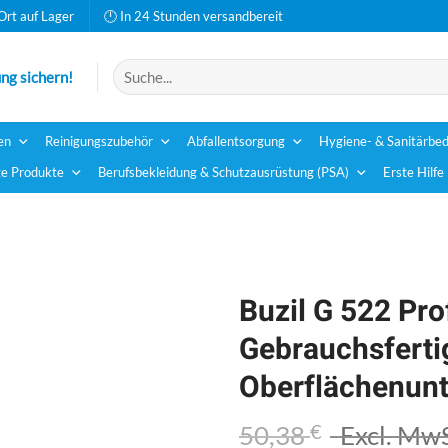
Ort auf Lager
🕛 In 24 Stunden versandbereit
Suchen
ng sichern!
nach:
en
Reinigungszubehör
Abfallentsorgung
Hygiene- & Sanitärbed
e Produkte
Berufsbekleidung & Schutzausrüstung (PSA)
Erste Hilfe
Buzil G 522 Pro
Gebrauchsferti
Oberflächenunte
50,38
€
Excl. MwS