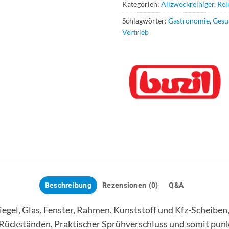
Kategorien:
Allzweckreiniger
,
Rei
Schlagwörter:
Gastronomie
,
Gesu
Vertrieb
Beschreibung
Rezensionen (0)
Q&A
egel, Glas, Fenster, Rahmen, Kunststoff und Kfz-Scheiben, 
n Rückständen, Praktischer Sprühverschluss und somit pun