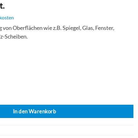
t.
kosten
 von Oberflächen wie z.B. Spiegel, Glas, Fenster,
z-Scheiben.
er Gebrauchsfertiger Oberflächenunterhaltsreiniger für Glasfäche
In den Warenkorb