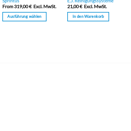
Sprintus
E.J. Reinigungssysteme
mit
mit
From
319,00
€
Excl. MwSt.
21,00
€
Excl. MwSt.
0
0
von
von
Ausführung wählen
In den Warenkorb
5
5
Dieses
Produkt
weist
mehrere
Varianten
auf.
Die
Optionen
können
auf
der
Produktseite
gewählt
werden