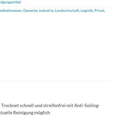
nigungsmittel
ndheitswesen
,
Gewerbe
,
Industrie
,
Landwirtschaft
,
Logistik
,
Privat
,
Trocknet schnell und streifenfrei mit Anti-Soiling-
ktuelle Reinigung möglich