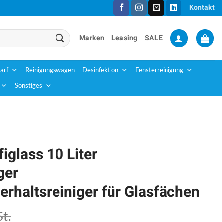
Kontakt
Marken
Leasing
SALE
arf
Reinigungswagen
Desinfektion
Fensterreinigung
Sonstiges
figlass 10 Liter
ger
rhaltsreiniger für Glasfächen
t.