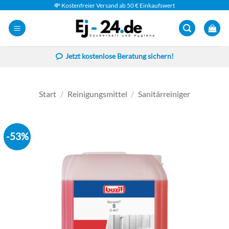
Zum
💸 Kostenfreier Versand ab 50 € Einkaufswert
Inhalt
springen
Jetzt kostenlose Beratung sichern!
Start
/
Reinigungsmittel
/
Sanitärreiniger
-53%