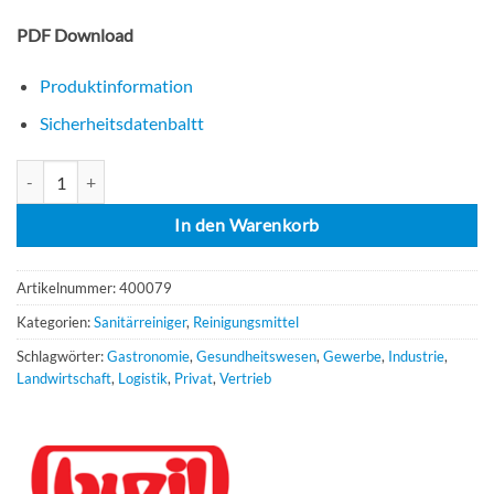
PDF Download
Produktinformation
Sicherheitsdatenbaltt
Buzil G 467 Bucazid S 10 Liter Saurer Sanitärunterhaltsreiniger mit 
In den Warenkorb
Artikelnummer:
400079
Kategorien:
Sanitärreiniger
,
Reinigungsmittel
Schlagwörter:
Gastronomie
,
Gesundheitswesen
,
Gewerbe
,
Industrie
,
Landwirtschaft
,
Logistik
,
Privat
,
Vertrieb