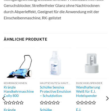
Geruchsblocker, Streifenfreier Glanz ohne Nachtrocknen
durch Abperleffekt, Geeignet für die Anwendung mit der
Einscheibenmaschine, RK-gelistet
ÄHNLICHE PRODUKTE
KEHRMASCHINEN
HAUTSCHUTZ & HAUTPFLEGE
DUSCHGELSPENDER
Kränzle
Schülke Sensiva
Wandhalterung
Handkehrmaschine
Protective Emulsion
Weiß für E.J.
Colly 800
– Schutzlotion
Hotelspender
Bewertet
Bewertet
Bewertet
E.J.
Kränzle
Schülke