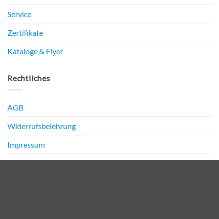
Service
Zertifikate
Kataloge & Flyer
Rechtliches
AGB
Widerrufsbelehrung
Impressum
Datenschutz
PayPal
Bank
Transfer
Copyright 2026 ©
NIRO Media