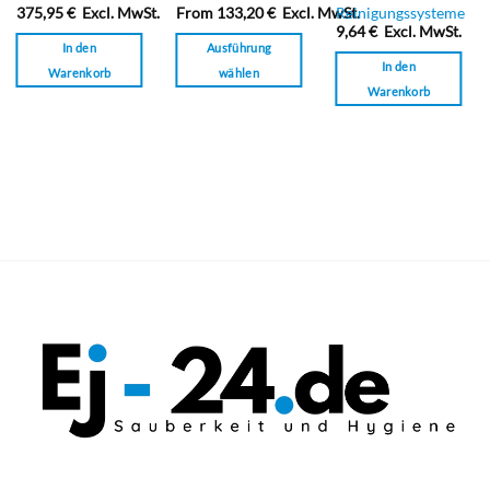
mit
mit
mit
Reinigungssysteme
375,95
€
Excl. MwSt.
From
133,20
€
Excl. MwSt.
0
0
0
9,64
€
Excl. MwSt.
von
von
von
In den
Ausführung
5
5
5
In den
Warenkorb
wählen
Warenkorb
Dieses
Produkt
weist
mehrere
Varianten
auf.
Die
Optionen
können
auf
der
Produktseite
gewählt
werden