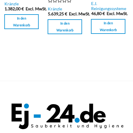
Bewertet
Bewertet
E.J.
Kränzle
mit
mit
Bewertet
.
Reinigungssysteme
1.382,00
€
Excl. MwSt.
Kränzle
0
0
mit
46,80
€
Excl. MwSt.
5.639,25
€
Excl. MwSt.
von
von
0
In den
5
5
von
In den
In den
Warenkorb
5
Warenkorb
Warenkorb