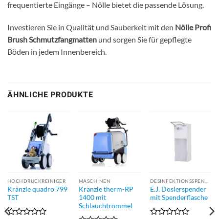
frequentierte Eingänge – Nölle bietet die passende Lösung.
Investieren Sie in Qualität und Sauberkeit mit den
Nölle Profi
Brush Schmutzfangmatten
und sorgen Sie für gepflegte
Böden in jedem Innenbereich.
ÄHNLICHE PRODUKTE
HOCHDRUCKREINIGER
MASCHINEN
DESINFEKTIONSSPENDER
Kränzle quadro 799
Kränzle therm-RP
E.J. Dosierspender
r
TST
1400 mit
mit Spenderflasche
Schlauchtrommel