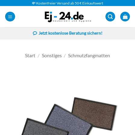
Zum
💸 Kostenfreier Versand ab 50 € Einkaufswert
Inhalt
springen
Jetzt kostenlose Beratung sichern!
Start
/
Sonstiges
/
Schmutzfangmatten